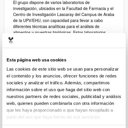
El grupo dispone de varios laboratorios de
investigación, ubicados en la Facultad de Farmacia y el
Centro de Investigación Lascaray del Campus de Araba
de la UPV/EHU, con capacidad para llevar a cabo
diferentes técnicas analíticas para el análisis de
alimentos y muestras biológicas. Estos laboratorios
están especializados en técnicas de preparación de
muestra, técnicas instrumentales de alta resolución,
bioquímica y biología molecular y análisis sensorial.
Este último laboratorio, denominado Laboratorio de
Esta página web usa cookies
Análisis Sensorial de la UPV/EHU (LASEHU) es un
laboratorio acreditado para el control de calidad del
Las cookies de este sitio web se usan para personalizar
queso con Denominación de Origen Idiazabal así como
el contenido y los anuncios, ofrecer funciones de redes
de otros alimentos.
sociales y analizar el tráfico. Además, compartimos
información sobre el uso que haga del sitio web con
nuestros partners de redes sociales, publicidad y análisis
web, quienes pueden combinarla con otra información
que les haya proporcionado o que hayan recopilado a
partir del uso que haya hecho de sus servicios.
Los laboratorios de técnicas instrumentales están