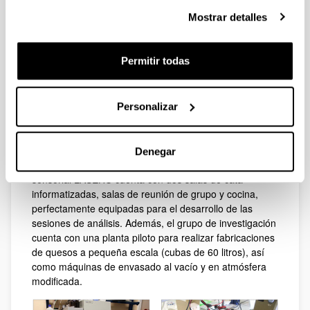
dotados con equipos analíticos de alto rendimiento
Mostrar detalles
como son cromatógrafos de gases (GC) con detectores
FID y MS, GC-MS acoplado a detector de olfatometría,
cromatógrafos de líquidos de alta resolución (HPLC)
Permitir todas
con detectores de fluorescencia, fotodiodos, y difusión
de luz, equipo de espectroscopía de infrarrojo cercano,
equipos de electroforesis, y espectrofotómetros UV/VIS.
Personalizar
El laboratorio de bioquímica y biología molecular está
dotado con ultra-centrífuga y super-centrífuga, así
como con el equipamiento necesario para realizar
Denegar
técnicas moleculares (PCR). El laboratorio de análisis
sensorial LASEHU cuenta con dos salas de cata
informatizadas, salas de reunión de grupo y cocina,
perfectamente equipadas para el desarrollo de las
sesiones de análisis. Además, el grupo de investigación
cuenta con una planta piloto para realizar fabricaciones
de quesos a pequeña escala (cubas de 60 litros), así
como máquinas de envasado al vacío y en atmósfera
modificada.