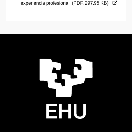
experiencia profesional
(
PDF
, 297,95
KB
)