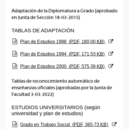
Adaptación de la Diplomatura a Grado (aprobado
en Junta de Sección 18-03-2015)
TABLAS DE ADAPTACIÓN
(Abre una nueva ventana)
Plan de Estudios 1988
(
PDF
, 180,00
KB
)
(Abre una nueva ventana)
Plan de Estudios 1994
(
PDF
, 171,53
KB
)
(Abre una nueva ventana)
Plan de Estudios 2000
(
PDF
, 575,39
KB
)
Tablas de reconocimiento automático de
enseñanzas oficiales (aprobadas por la Junta de
Facultad 3-03-2022)
ESTUDIOS UNIVERSITARIOS (según
universidad y plan de estudios)
(Abre una nueva ventana)
Grado en Trabajo Social
(
PDF
, 365,73
KB
)