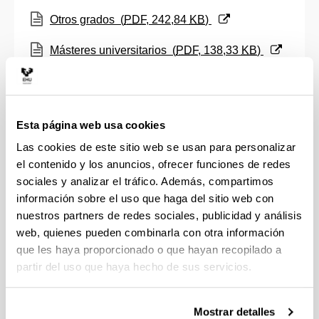
(Abre una nueva ventana)
Otros grados
(
PDF
, 242,84
KB
)
(Abre una nueva ventana)
Másteres universitarios
(
PDF
, 138,33
KB
)
OTRAS ENSEÑANZAS OFICIALES
(Abre una nueva ventana)
Ciclo Formativo de Grado Superior
(
PDF
,
Esta página web usa cookies
129,45
KB
)
Las cookies de este sitio web se usan para personalizar
Normativa de Reconocimiento y Transferencia de
el contenido y los anuncios, ofrecer funciones de redes
Créditos en Estudios de Grado
sociales y analizar el tráfico. Además, compartimos
información sobre el uso que haga del sitio web con
La experiencia laboral y profesional acreditada
nuestros partners de redes sociales, publicidad y análisis
puede ser también reconocida en forma de créditos
web, quienes pueden combinarla con otra información
que computarán a efectos de la obtención del título
que les haya proporcionado o que hayan recopilado a
oficial, siempre que dicha experiencia esté
partir del uso que haya hecho de sus servicios.
relacionada con las competencias inherentes al
título.
Mostrar detalles