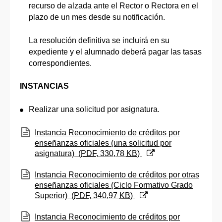
recurso de alzada ante el Rector o Rectora en el
plazo de un mes desde su notificación.
La resolución definitiva se incluirá en su
expediente y el alumnado deberá pagar las tasas
correspondientes.
INSTANCIAS
Realizar una solicitud por asignatura.
(Abre una nueva ventana)
Instancia Reconocimiento de créditos por
enseñanzas oficiales (una solicitud por
asignatura)
(
PDF
, 330,78
KB
)
(Abre una nueva ventana)
Instancia Reconocimiento de créditos por otras
enseñanzas oficiales (Ciclo Formativo Grado
Superior)
(
PDF
, 340,97
KB
)
(Abre una nueva ventana)
Instancia Reconocimiento de créditos por