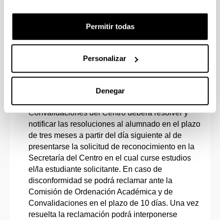
(Abre una nueva ventana)
Normativa
Permitir todas
Solicitudes
Personalizar
FECHAS
Curso 2026-27: Del 14 al 25 de septiembre
Denegar
La Comisión de Ordenación Académica y de
Convalidaciones del Centro deberá resolver y
notificar las resoluciones al alumnado en el plazo
de tres meses a partir del día siguiente al de
presentarse la solicitud de reconocimiento en la
Secretaría del Centro en el cual curse estudios
el/la estudiante solicitante. En caso de
disconformidad se podrá reclamar ante la
Comisión de Ordenación Académica y de
Convalidaciones en el plazo de 10 días. Una vez
resuelta la reclamación podrá interponerse