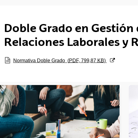
tar subpáginas
Doble Grado en Gestión 
tar subpáginas
Relaciones Laborales y
tar subpáginas
(Abre una nueva ventana)
Normativa Doble Grado
(
PDF
, 799,87
KB
)
tar subpáginas