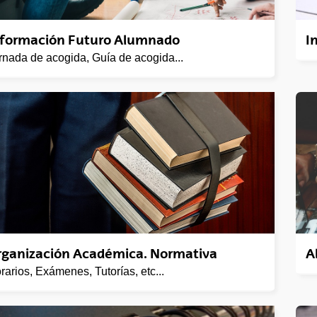
nformación Futuro Alumnado
I
rnada de acogida, Guía de acogida...
tar subpáginas
tar subpáginas
tar subpáginas
rganización Académica. Normativa
A
rarios, Exámenes, Tutorías, etc...