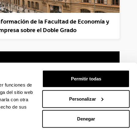
nformación de la Facultad de Economía y
mpresa sobre el Doble Grado
Permitir todas
er funciones de
mación legal
Mapa
Ayuda
Contacto
ga del sitio web
Personalizar
arla con otra
 hecho de sus
 en Facebook
La EHU en Linkedin
La EHU en Instagram
La EHU en Youtube
La EHU en Vimeo
La EHU en Flickr
Denegar