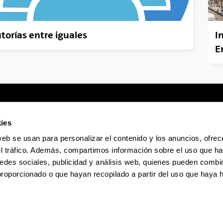
torías entre iguales
I
E
ies
web se usan para personalizar el contenido y los anuncios, ofrec
Sede electrónica
Accesibilidad
Infor
el tráfico. Además, compartimos información sobre el uso que ha
edes sociales, publicidad y análisis web, quienes pueden combin
proporcionado o que hayan recopilado a partir del uso que haya
La EHU en Tiktok
La EHU en Bluesky
La EHU