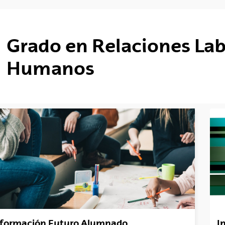
tar subpáginas
Grado en Relaciones Lab
tar subpáginas
Humanos
tar subpáginas
nformación Futuro Alumnado
I