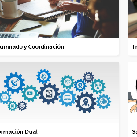
lumnado y Coordinación
T
ormación Dual
S