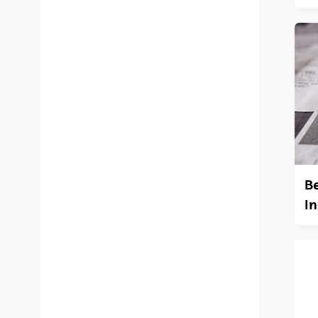
Be
In