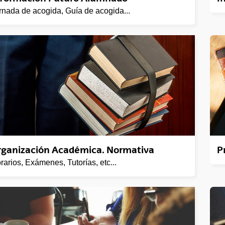
tar subpáginas
rnada de acogida, Guía de acogida...
tar subpáginas
tar subpáginas
tar subpáginas
rganización Académica. Normativa
P
rarios, Exámenes, Tutorías, etc...