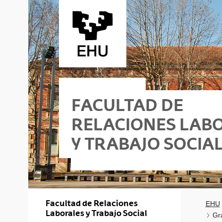
Saltar al contenido principal
FACULTAD DE
RELACIONES LAB
Y TRABAJO SOCIA
a
Social - Vitoria-Gasteiz
Facultad de Relaciones
EHU
Laborales y Trabajo Social
Gr