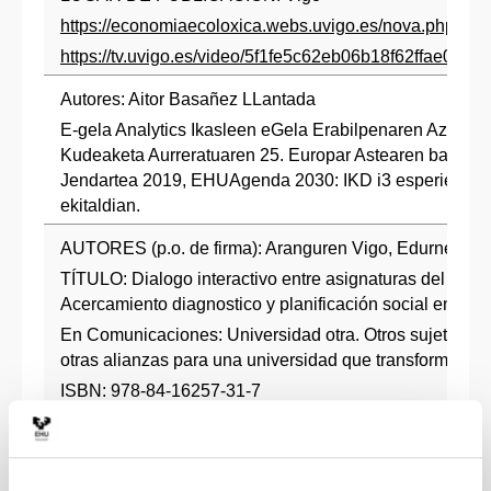
https://economiaecoloxica.webs.uvigo.es/nova.php?id
https://tv.uvigo.es/video/5f1fe5c62eb06b18f62ffae0
Autores: Aitor Basañez LLantada
E-gela Analytics Ikasleen eGela Erabilpenaren Azterket
Kudeaketa Aurreratuaren 25. Europar Astearen baitan 
Jendartea 2019, EHUAgenda 2030: IKD i3 esperientzi
ekitaldian.
AUTORES (p.o. de firma): Aranguren Vigo, Edurne; Oio
TÍTULO: Dialogo interactivo entre asignaturas del Grad
Acercamiento diagnostico y planificación social en el b
En Comunicaciones: Universidad otra. Otros sujetos, ot
otras alianzas para una universidad que transforma. II 
ISBN: 978-84-16257-31-7
CLAVE: Capitulo de Libro
PÁGINAS, INICIAL: 111 Final: 117 FECHA: 201
EDITORIAL (SI LIBRO): UPV/EHU Hegoa. Instituto de E