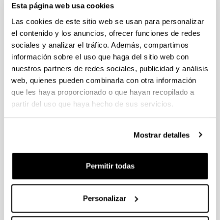
Esta página web usa cookies
Desarrollo y Cooperacion Internacional
Las cookies de este sitio web se usan para personalizar
LUGAR DE PUBLICACIÓN: Bilbao
el contenido y los anuncios, ofrecer funciones de redes
https://publicaciones.hegoa.ehu.eus/es/publications/39
sociales y analizar el tráfico. Además, compartimos
AUTORES (p.o. de firma): OAranguren Vigo, Edurne; O
información sobre el uso que haga del sitio web con
TÍTULO: Experiencia piloto de aprendizaje-servicio en 
nuestros partners de redes sociales, publicidad y análisis
Trabajo Social Comunitario y Diseño y Evaluación de 
web, quienes pueden combinarla con otra información
del Grado de Trabajo Social
que les haya proporcionado o que hayan recopilado a
partir del uso que haya hecho de sus servicios.
ISBN: 978-84-9082-838-0
CLAVE: Capitulo de Libro
PÁGINAS, INICIAL: 137 Final: 146 FECH
Mostrar detalles
EDITORIAL (SI LIBRO): Servicio Editorial de la Univer
LUGAR DE PUBLICACIÓN: Bilbao
Permitir todas
Moodle analytics: Guidelines for optimizing e-learning
International Conference of Education, Research and In
Personalizar
2018. Ibon Aranburu, María Beatriz Plaza, María Soled
Insunza, Aitor Basañez