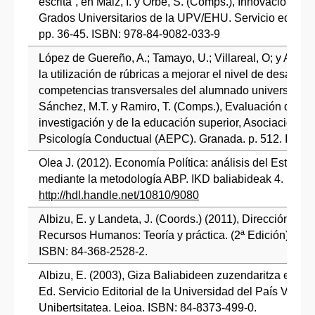
escrita”, en Maiz, I. y Orbe, S. (Comps.), Innovación y C
Grados Universitarios de la UPV/EHU. Servicio editori
pp. 36-45. ISBN: 978-84-9082-033-9
López de Guereño, A.; Tamayo, U.; Villareal, O; y Albiz
la utilización de rúbricas a mejorar el nivel de desarroll
competencias transversales del alumnado universitario
Sánchez, M.T. y Ramiro, T. (Comps.), Evaluación de la 
investigación y de la educación superior, Asociación E
Psicología Conductual (AEPC). Granada. p. 512. ISBN
Olea J. (2012). Economía Política: análisis del Estado 
mediante la metodología ABP. IKD baliabideak 4.
http://hdl.handle.net/10810/9080
Albizu, E. y Landeta, J. (Coords.) (2011), Dirección Estr
Recursos Humanos: Teoría y práctica. (2ª Edición). Ed.
ISBN: 84-368-2528-2.
Albizu, E. (2003), Giza Baliabideen zuzendaritza estrat
Ed. Servicio Editorial de la Universidad del País Vasco
Unibertsitatea. Leioa. ISBN: 84-8373-499-0.