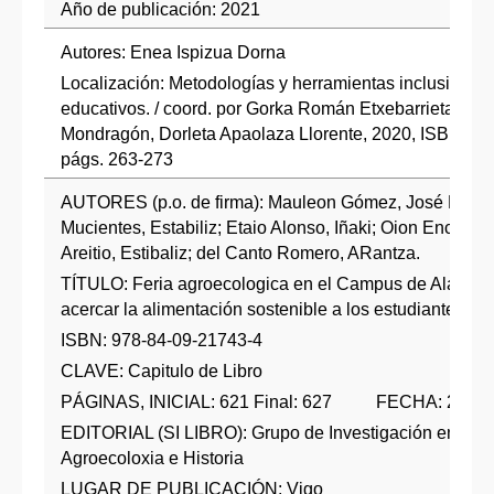
Año de publicación: 2021
Autores: Enea Ispizua Dorna
Localización: Metodologías y herramientas inclusivas e
educativos. / coord. por Gorka Román Etxebarrieta, Na
Mondragón, Dorleta Apaolaza Llorente, 2020, ISBN 97
págs. 263-273
AUTORES (p.o. de firma): Mauleon Gómez, José Ramó
Mucientes, Estabiliz; Etaio Alonso, Iñaki; Oion Encina,
Areitio, Estibaliz; del Canto Romero, ARantza.
TÍTULO: Feria agroecologica en el Campus de Alava: u
acercar la alimentación sostenible a los estudiantes uni
ISBN: 978-84-09-21743-4
CLAVE: Capitulo de Libro
PÁGINAS, INICIAL: 621 Final: 627 FECHA: 2020
EDITORIAL (SI LIBRO): Grupo de Investigación en Eco
Agroecoloxia e Historia
LUGAR DE PUBLICACIÓN: Vigo