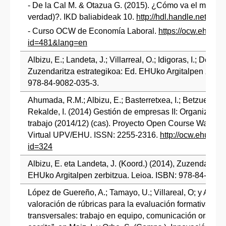
- De la Cal M. & Otazua G. (2015). ¿Cómo va el mercad
verdad)?. IKD baliabideak 10.
http://hdl.handle.net/10
- Curso OCW de Economía Laboral.
https://ocw.ehu.eu
id=481&lang=en
Albizu, E.; Landeta, J.; Villarreal, O.; Idigoras, I.; Delgad
Zuzendaritza estrategikoa: Ed. EHUko Argitalpen zerbit
978-84-9082-035-3.
Ahumada, R.M.; Albizu, E.; Basterretxea, I.; Betzuen, A.; 
Rekalde, I. (2014) Gestión de empresas II: Organizaci
trabajo (2014/12) (cas). Proyecto Open Course Ware 
Virtual UPV/EHU. ISSN: 2255-2316.
http://ocw.ehu.es/
id=324
Albizu, E. eta Landeta, J. (Koord.) (2014), Zuzendaritza
EHUko Argitalpen zerbitzua. Leioa. ISBN: 978-84-9082
López de Guereño, A.; Tamayo, U.; Villareal, O; y Albizu
valoración de rúbricas para la evaluación formativa de
transversales: trabajo en equipo, comunicación oral y 