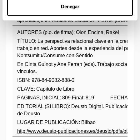
Inza-Bartolomé, Amaia (coord. edi.) (2018). Compromiso
Denegar
competencias transversales. Estrategias y experiencia
aprendizaje universitario. Leioa: UPV-EHU. [ISBN: 978
AUTORES (p.o. de firma): Oion Encina, Rakel
TÍTULO: La perspectiva relacional clave en la creación
trabajo en red. Aportes desde la experiencia del proyec
Kontsumitu/Consume con Sentido
En Cinta Guinot y Ane Ferran (eds). Trabajo social: Art
vínculos.
ISBN: 978-84-9082-838-0
CLAVE: Capitulo de Libro
PÁGINAS, INICIAL: 809 Final: 819 FECHA: 201
EDITORIAL (SI LIBRO): Deusto Digital. Publicaciones 
de Deusto
LUGAR DE PUBLICACIÓN: Bilbao
http://www.deusto-publicaciones.es/deusto/pdfs/otrasp