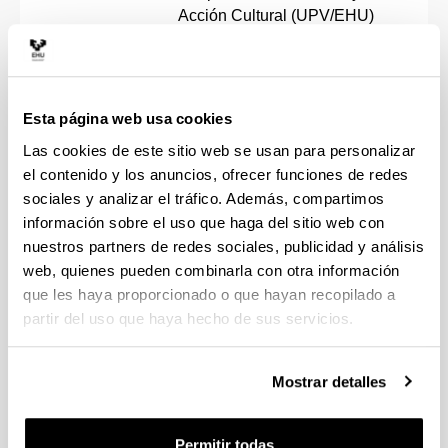
Acción Cultural (UPV/EHU)
Esta página web usa cookies
Título
Proyecto e-gela Analytics
Las cookies de este sitio web se usan para personalizar
el contenido y los anuncios, ofrecer funciones de redes
Aitor Basañez,Gaizka
sociales y analizar el tráfico. Además, compartimos
Insunza, Ibon Aranburu, Mª
información sobre el uso que haga del sitio web con
Participantes
Isabel Plaza, Mª Soledad
nuestros partners de redes sociales, publicidad y análisis
Esteban
web, quienes pueden combinarla con otra información
que les haya proporcionado o que hayan recopilado a
Año
2017
partir del uso que haya hecho de sus servicios.
Luzapena onartu zitzaigun eta
Comentarios
beraz proiektuaren epea
Mostrar detalles
2017-2019 izan zen.
Permitir todas