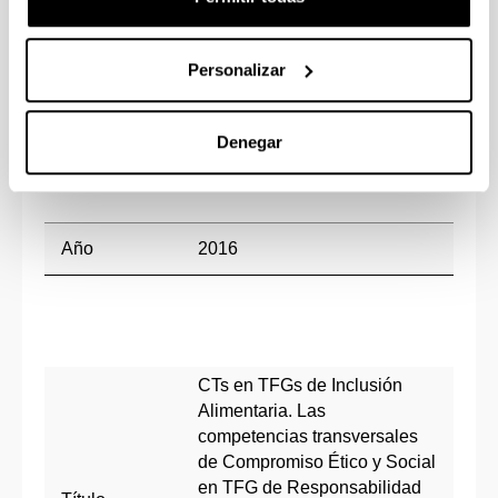
Personalizar
Título
MOOC Self y Cultura
Lorena Gil de Montes, Arrate
Denegar
Arrizabalaga, Nagore Asla y
Participantes
Virginida Diaz
Año
2016
CTs en TFGs de Inclusión
Alimentaria. Las
competencias transversales
de Compromiso Ético y Social
en TFG de Responsabilidad