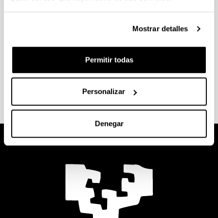
Empleo
Mostrar detalles
Personal administrativo que gestiona las
prácticas: Unai Ormaetxea
bi-lh-
gl.praktikak@ehu.es
Tf. 94 601 3215
Permitir todas
Directora Máster: Beatriz Otero Gutierrez
beatriz.otero@ehu.eus
Para más información,
pincha aquí
Personalizar
Denegar