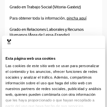
Grado en Trabajo Social (Vitoria-Gasteiz)
Para obtener toda la información,
pincha aquí
Grado en Relaciones Laborales y Recursos
Humanos (Área de Leioa-Erandio)
Para obtener toda la información,
pincha aquí
Máster en Seguridad y Salud en el Trabajo
Esta página web usa cookies
Las cookies de este sitio web se usan para personalizar
Personal administrativo que gestiona las
el contenido y los anuncios, ofrecer funciones de redes
prácticas: Unai Ormaetxea
bi-lh-
sociales y analizar el tráfico. Además, compartimos
gl.praktikak@ehu.es
Tf. 94 601 3215
información sobre el uso que haga del sitio web con
Director Máster: Aitor Basañez Llantada
nuestros partners de redes sociales, publicidad y análisis
aitor.basanez@ehu.eus
web, quienes pueden combinarla con otra información
Para más información,
pincha aquí
que les haya proporcionado o que hayan recopilado a
Máster en Gestión de los Recursos Humanos y del
partir del uso que haya hecho de sus servicios.