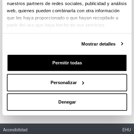
nuestros partners de redes sociales, publicidad y análisis
S-adenosylmethione is a driver of
web, quienes pueden combinarla con otra información
lipid and lipoprotein metabolism
que les haya proporcionado o que hayan recopilado a
partir del uso que haya hecho de sus servicios.
Doctorando/a:
Maite Martinez Uña
Año:
Mostrar detalles
2017
Universidad:
Permitir todas
UPV/EHU
Personas encargadas de la dirección:
Patricia Aspichueta
Personalizar
Mención:
Doctorado internacional
Denegar
Accesibilidad
EHU