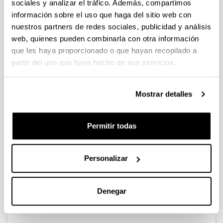
sociales y analizar el tráfico. Además, compartimos
información sobre el uso que haga del sitio web con
nuestros partners de redes sociales, publicidad y análisis
web, quienes pueden combinarla con otra información
que les haya proporcionado o que hayan recopilado a
partir del uso que haya hecho de sus servicios.
Mostrar detalles
Permitir todas
Personalizar
Departamento de Fisiología
Denegar
Facultad de Medicina y Enfermería
Barrio Sarriena SN 48940-Leioa