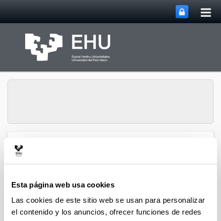
Abri
Saltar al contenido principal
me
prin
Abrir/cerrar m
Menú
Lipids & Liver
Esta página web usa cookies
Lipids & Liver
Las cookies de este sitio web se usan para personalizar
el contenido y los anuncios, ofrecer funciones de redes