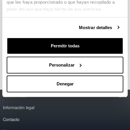
que les haya proporcionado o que hayan recopilado a
Igotz Delgado Balzategui
partir del uso que haya hecho de sus servicios.
M. Olatz Fresnedo Aranguren
María José Martínez San Pelayo
Mostrar detalles
Patricia Aspichueta Celaá
Susana Cristobal
Permitir todas
Xabier Buqué García
Yolanda Chico
Personalizar
Yuri Rueda Estévez
Denegar
Accesibilidad
EHU
Información legal
Contacto