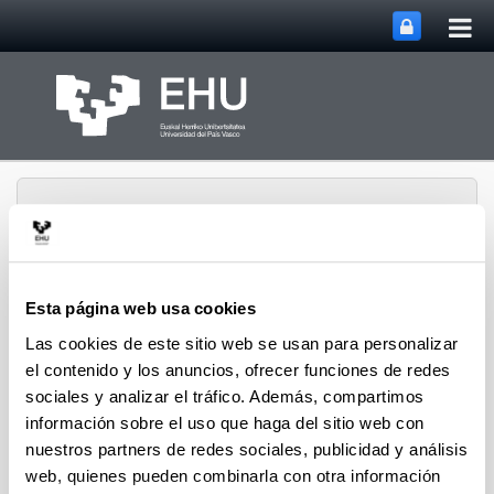
Abri
Saltar al contenido principal
me
prin
Esta página web usa cookies
Abrir/cerrar m
Menú
Lipids & Liver
Las cookies de este sitio web se usan para personalizar
el contenido y los anuncios, ofrecer funciones de redes
sociales y analizar el tráfico. Además, compartimos
Andrés Valdivieso López
información sobre el uso que haga del sitio web con
Beatriz Gómez Santos
(Departamento de Fisiología,
nuestros partners de redes sociales, publicidad y análisis
Facultad de Medicina y Enfermería)
web, quienes pueden combinarla con otra información