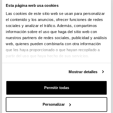
Sugerencias y solicitudes
Esta página web usa cookies
Las cookies de este sitio web se usan para personalizar
Escriba aquí su sugerencia o solicitud
el contenido y los anuncios, ofrecer funciones de redes
sociales y analizar el tráfico. Además, compartimos
Indica campos obligatorios
información sobre el uso que haga del sitio web con
nuestros partners de redes sociales, publicidad y análisis
web, quienes pueden combinarla con otra información
que les haya proporcionado o que hayan recopilado a
partir del uso que haya hecho de sus servicios.
Mostrar detalles
Permitir todas
Personalizar