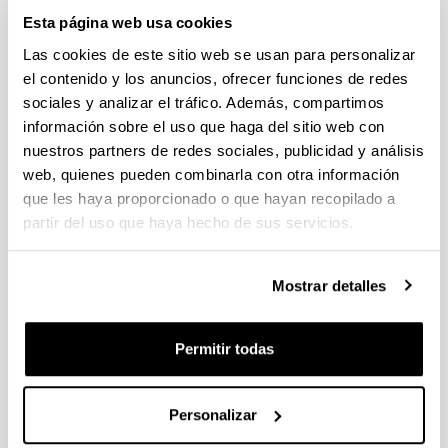
Esta página web usa cookies
Sección del Campus de Bizkaia
Las cookies de este sitio web se usan para personalizar
con sede en la
Escuela de Ingeniería de Bilbao
(edificio
el contenido y los anuncios, ofrecer funciones de redes
II)
sociales y analizar el tráfico. Además, compartimos
Paseo Rafael Moreno "Pitxitxi", n. 2/3
información sobre el uso que haga del sitio web con
48.013 Bilbao
nuestros partners de redes sociales, publicidad y análisis
web, quienes pueden combinarla con otra información
que les haya proporcionado o que hayan recopilado a
partir del uso que haya hecho de sus servicios.
Mostrar detalles
Permitir todas
Sección del Campus de Álava
con sede en la
Escuela de Ingeniería de Vitoria-Gasteiz
Personalizar
Calle Nieves Cano, n. 12