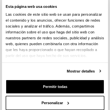
DIRECCIÓN
Esta página web usa cookies
Oscar Díaz García
Las cookies de este sitio web se usan para personalizar
Teléfono: +34 943 01 8064
el contenido y los anuncios, ofrecer funciones de redes
E-mail:
lsi.zuzendaria@ehu.eus
sociales y analizar el tráfico. Además, compartimos
información sobre el uso que haga del sitio web con
nuestros partners de redes sociales, publicidad y análisis
SECRETARÍA ACADÉMICA
web, quienes pueden combinarla con otra información
Arantza Irastorza Goñi
que les haya proporcionado o que hayan recopilado a
Teléfono: +34 943 01 5058
partir del uso que haya hecho de sus servicios.
E-mail:
lsi.idazkaria@ehu.eus
COORDINACIÓN CAMPUS
Mostrar detalles
Coordinación en
Escuela de Ingeniería de
Bilbao
: Anaje Armendariz Leunda
Permitir todas
Teléfono: +34 946 01 7418
E-mail:
lsi-bi@ehu.eus
Coordinación en
Escuela de Ingeniería de
Personalizar
Vitoria-Gasteiz
: Borja Fernández Gauna