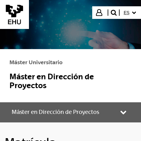
Saltar al contenido principal
IDIOMA
Iniciar sesión
ES
buscar"
Máster Universitario
Máster en Dirección de
Proyectos
Máster en Dirección de Proyectos
Abrir/