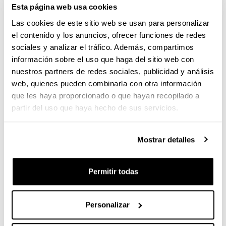
Esta página web usa cookies
Grado/Licenciatura en Ciencia y Tecnología de los
Las cookies de este sitio web se usan para personalizar
Alimentos
el contenido y los anuncios, ofrecer funciones de redes
Grado/Licenciatura en Ciencias Ambientales
sociales y analizar el tráfico. Además, compartimos
información sobre el uso que haga del sitio web con
Grado/Licenciatura en Ciencias de la Actividad
nuestros partners de redes sociales, publicidad y análisis
Física y del Deporte
web, quienes pueden combinarla con otra información
Grado/Licenciatura en Comunicación Audiovisual
que les haya proporcionado o que hayan recopilado a
partir del uso que haya hecho de sus servicios.
Grado/Licenciatura en Conservación y Restauración
de Bienes Culturales
Mostrar detalles
Grado/Licenciatura en Creación y Diseño
Grado/Licenciatura en Derecho
Permitir todas
Grado/Licenciatura en Economía
Grado/Licenciatura en Farmacia
Personalizar
Grado/Licenciatura en Filología