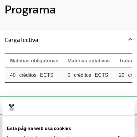
Programa
toggle-navigation
Carga lectiva
Materias obligatorias
Materias optativas
Trabajo
40 créditos
ECTS
0 créditos
ECTS
20 cré
toggle-navigation
Programa
Materias obligatorias
Esta página web usa cookies