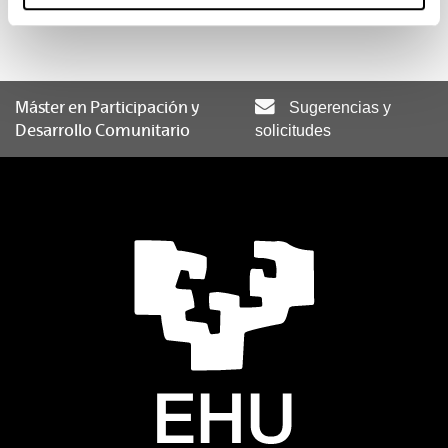
Trabajo Fin de Máster
Materia
Idiomas
Créditos
ECTS
E
Máster en Participación y
Sugerencias y
Desarrollo Comunitario
solicitudes
Trabajo fin de máster
20
--