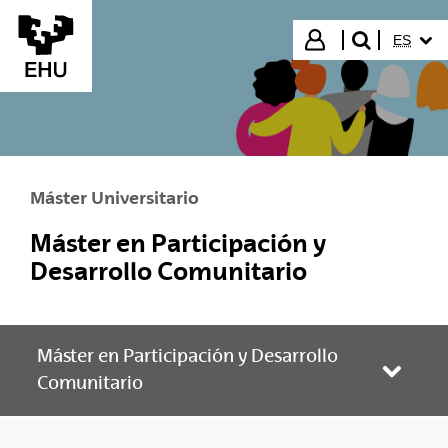
Saltar al contenido principal
IDIOMA
Iniciar sesión
ES
buscar"
Máster Universitario
Máster en Participación y
Desarrollo Comunitario
Máster en Participación y Desarrollo
Abrir/
Comunitario