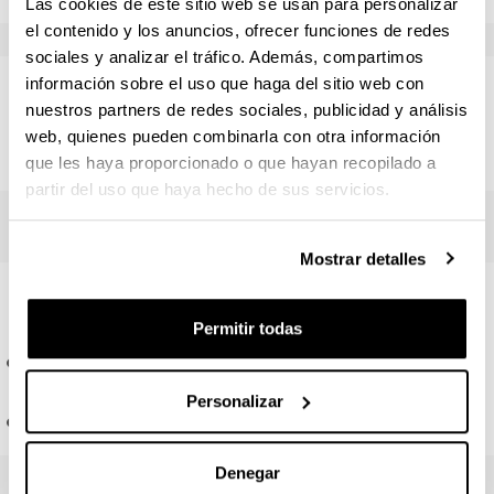
Trabajo Fin de Máster
Materia
Las cookies de este sitio web se usan para personalizar
el contenido y los anuncios, ofrecer funciones de redes
Administraciones Públicas y Participación Ciudadana
sociales y analizar el tráfico. Además, compartimos
información sobre el uso que haga del sitio web con
Número de créditos
ECTS
: 20
Aplicación Práctica de los Contenidos Metodológicos en un 
nuestros partners de redes sociales, publicidad y análisis
web, quienes pueden combinarla con otra información
Profesorado de TFM
El Nuevo Escenario Político y la Acción Colectiva I
que les haya proporcionado o que hayan recopilado a
partir del uso que haya hecho de sus servicios.
El Nuevo Escenario Político y la Acción Colectiva II
Mostrar detalles
Experiencias y Mecanismos de Participación I
Competencias
Experiencias y Mecanismos de Participación II
Permitir todas
Investigación-Acción y Metodologías para la Participación I
Competencias
Personalizar
Investigación-Acción y Metodologías para la Participación II
Líneas de investigación
La Participación en las Instituciones y Organizaciones
Denegar