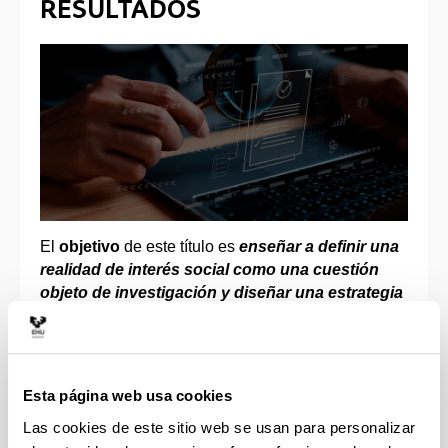
RESULTADOS
El
objetivo
de este título es
enseñar a definir una
realidad de interés social como una cuestión
objeto de investigación y diseñar una estrategia
metodológica para abordarlo
. Se provee al
alumnado de un conjunto amplio y actualizado de
herramientas (modelos de regresión con variables
cuantitativas, cualitativas y ficticias, datos de panel,
Esta página web usa cookies
series temporales), que permiten a las personas
Las cookies de este sitio web se usan para personalizar
investigadoras de las ciencias sociales tanto