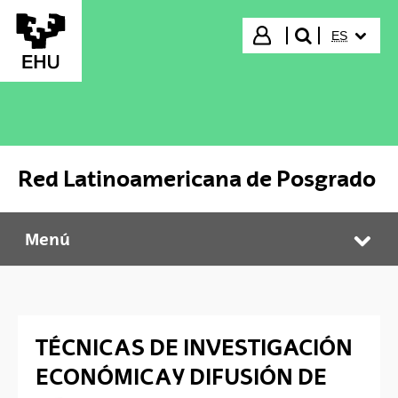
Saltar al contenido principal
IDIOMA S
Iniciar sesión
ES
buscar"
Red Latinoamericana de Posgrado
Menú
Red Latinoamericana de Posgrado
Abr
TÉCNICAS DE INVESTIGACIÓN
ECONÓMICA Y DIFUSIÓN DE