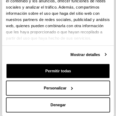
el contenido y los anuncios, ofrecer funciones de redes
obtener hallazgos rigurosos en su investigación
sociales y analizar el tráfico. Además, compartimos
como difundirlos en revistas indexadas
internacionalmente.
información sobre el uso que haga del sitio web con
nuestros partners de redes sociales, publicidad y análisis
Para más información, entra en el enlace que se
web, quienes pueden combinarla con otra información
indica a continuación:
que les haya proporcionado o que hayan recopilado a
partir del uso que haya hecho de sus servicios.
https://www.ehu.eus/es/web/graduondokoak/expert
o-universidad-tecnicas-investigacion-economica-
Mostrar detalles
difusion-resultados
Permitir todas
Lugar de impartición:
F.CC Económicas
Sociales Univ. Aut. Santo Domingo
Personalizar
Calendario:
Octubre 2025 - Diciembre 2026
Denegar
Modalidad:
Presencial