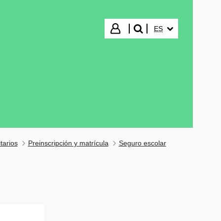
IDIOMA SELECCIO
Iniciar sesión
ES
buscar"
tarios
Preinscripción y matrícula
Seguro escolar