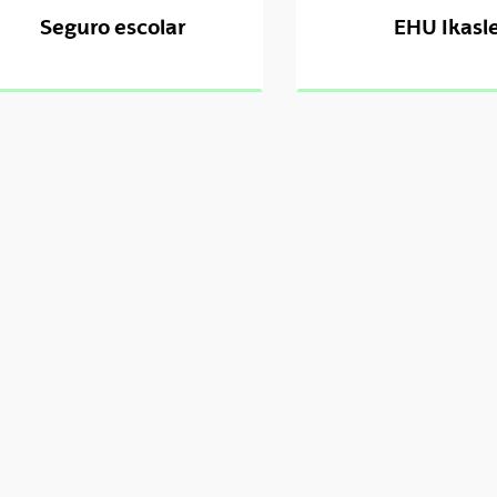
Seguro escolar
EHU Ikasl
tar subpáginas