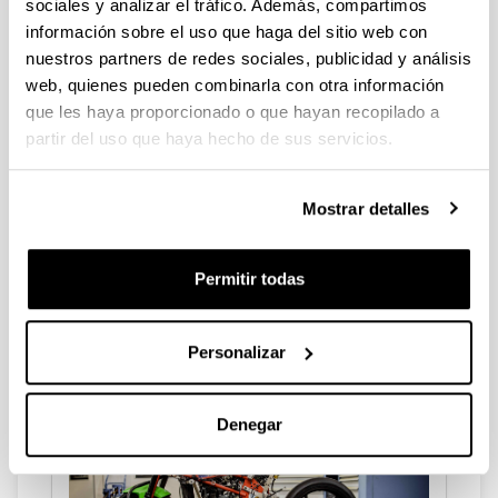
sociales y analizar el tráfico. Además, compartimos
Ofrecemos TFGs y TFMs en nuestros ámbitos de
información sobre el uso que haga del sitio web con
docencia e investigación. ¿Quieres aprender
nuestros partners de redes sociales, publicidad y análisis
haciendo el TFG o TFM con nosotros?
web, quienes pueden combinarla con otra información
que les haya proporcionado o que hayan recopilado a
partir del uso que haya hecho de sus servicios.
Mostrar detalles
Permitir todas
TESIS DOCTORAL
Ofrecemos la posibilidad de realizar la Tesis
Doctoral en nuestras diversas líneas de
Personalizar
investigación. ¿Quieres ser Doctor?
Denegar