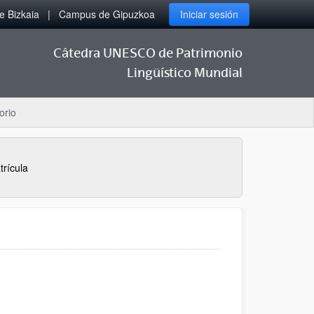
 Bizkaia
Campus de Gipuzkoa
Iniciar sesión
Cátedra UNESCO de Patrimonio
Lingüístico Mundial
orio
trícula