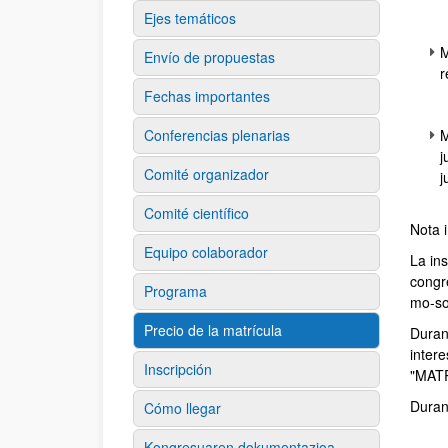
Ejes temáticos
M
Envío de propuestas
r
Fechas importantes
Conferencias plenarias
M
j
Comité organizador
j
Comité científico
Nota 
Equipo colaborador
La ins
congre
Programa
mo-so
Precio de la matrícula
Durant
inter
Inscripción
"MATR
Durant
Cómo llegar
Kongresuaren dokumentazioa