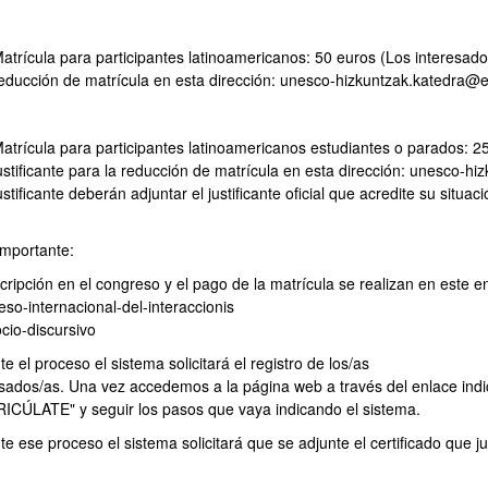
atrícula para participantes latinoamericanos: 50 euros (Los interesados 
educción de matrícula en esta dirección: unesco-hizkuntzak.katedra@
atrícula para participantes latinoamericanos estudiantes o parados: 25
ustificante para la reducción de matrícula en esta dirección: unesco
ustificante deberán adjuntar el justificante oficial que acredite su situ
importante:
cripción en el congreso y el pago de la matrícula se realizan en este en
so-internacional-del-interaccionis
cio-discursivo
e el proceso el sistema solicitará el registro de los/as
esados/as. Una vez accedemos a la página web a través del enlace indic
ICÚLATE" y seguir los pasos que vaya indicando el sistema.
e ese proceso el sistema solicitará que se adjunte el certificado que ju