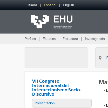
Saltar al contenido principal
Euskara
Español
English
Perfiles
Estudios
Estructura
Investigación
VII Congreso
Mat
Internacional del
Interaccionismo Socio-
M
Discursivo
Presentación
M