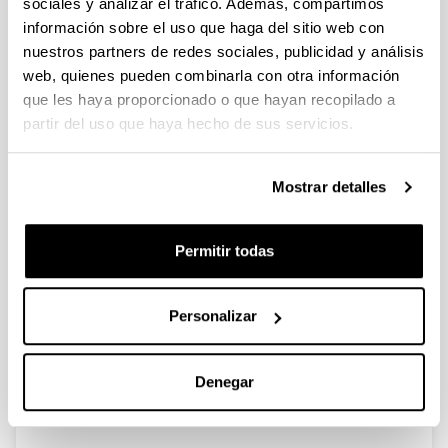
sociales y analizar el tráfico. Además, compartimos
Circulares
información sobre el uso que haga del sitio web con
nuestros partners de redes sociales, publicidad y análisis
Primera circular
web, quienes pueden combinarla con otra información
Segunda circular
que les haya proporcionado o que hayan recopilado a
Tercera circular
partir del uso que haya hecho de sus servicios.
Primera circular
Mostrar detalles
(Abre una nueva ventana)
1.zirkularra_gaz.pdf
(
pdf
, 315,94
Kb
)
Arriba
Permitir todas
Segunda circular
(Abre una nueva ventana)
2.zirkularra_es
(
pdf
, 261,43
Kb
)
Personalizar
Arriba
Tercera circular
(Abre una nueva ventana)
3.zirkularra_es
(
pdf
, 361,96
Kb
)
Denegar
Arriba