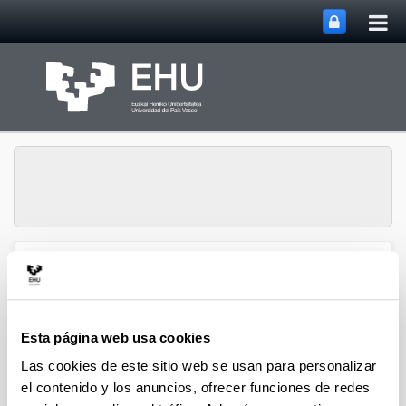
Abri
Saltar al contenido principal
me
prin
VII Congreso
Internacional del
Interaccionismo Socio-
Abrir/cerrar m
Menú
Discursivo
Esta página web usa cookies
Las cookies de este sitio web se usan para personalizar
el contenido y los anuncios, ofrecer funciones de redes