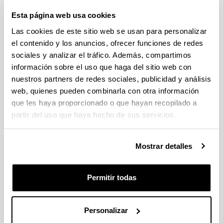
Iradokizunak eta eskaerak
Esta página web usa cookies
Las cookies de este sitio web se usan para personalizar
Idatzi hemen zure iradokizuna edo eskaera
el contenido y los anuncios, ofrecer funciones de redes
sociales y analizar el tráfico. Además, compartimos
Derrigorrezko eremuak
información sobre el uso que haga del sitio web con
nuestros partners de redes sociales, publicidad y análisis
web, quienes pueden combinarla con otra información
que les haya proporcionado o que hayan recopilado a
partir del uso que haya hecho de sus servicios.
Mostrar detalles
Permitir todas
Personalizar