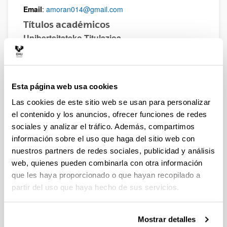
Email
:
amoran014@gmail.com
Títulos académicos
Unibertsitateko Titulazioa
Título
:
Centro
:
Fecha de obtención
:
Esta página web usa cookies
Artículos
Las cookies de este sitio web se usan para personalizar
el contenido y los anuncios, ofrecer funciones de redes
sociales y analizar el tráfico. Además, compartimos
información sobre el uso que haga del sitio web con
Arquitectura de generación e
nuestros partners de redes sociales, publicidad y análisis
inyección de tráfico sintético
web, quienes pueden combinarla con otra información
configurable en FPGA
que les haya proporcionado o que hayan recopilado a
partir del uso que haya hecho de sus servicios.
Autoría:
Iker Blanco, Adrián Morán, Armando Ferro, Luis
Zabala, Alberto Pineda
Mostrar detalles