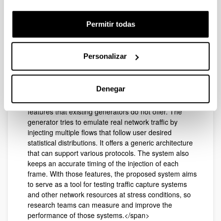
Año:
2012
Permitir todas
Revista:
XVII Simposium Nacional URSI. Elche, Spain.
September 12-14
Personalizar
Descripción:
<span lang="en">The aim of this paper is to describe
the design of a FPGA-based traffic generator able to
Denegar
inject synthetic traffic at gigabit or higher rate. The
proposed architecture has been designed to add new
features that existing generators do not offer. The
generator tries to emulate real network traffic by
injecting multiple flows that follow user desired
statistical distributions. It offers a generic architecture
that can support various protocols. The system also
keeps an accurate timing of the injection of each
frame. With those features, the proposed system aims
to serve as a tool for testing traffic capture systems
and other network resources at stress conditions, so
research teams can measure and improve the
performance of those systems.</span>