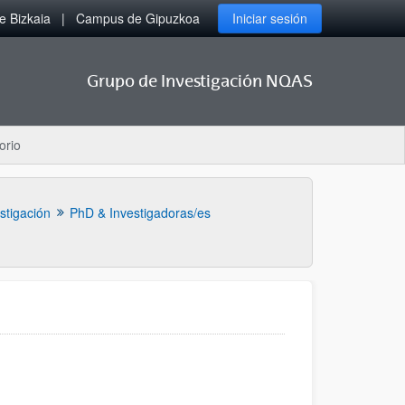
 Bizkaia
Campus de Gipuzkoa
Iniciar sesión
Grupo de Investigación NQAS
orio
stigación
PhD & Investigadoras/es