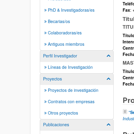
Teléf
PhD & Investigadoras/es
Fax
:
Títu
Becarias/os
TITU
Colaboradoras/es
Títul
Inten
Antiguos miembros
Cent
Fech
Perfil Investigador
Mostrar/ocult
MAS
Líneas de Investigación
T
ítul
Cent
Proyectos
Mostrar/ocult
Fech
Proyectos de investigación
Pr
Contratos con empresas
"
S
Otros proyectos
Indus
Publicaciones
Mostrar/ocult