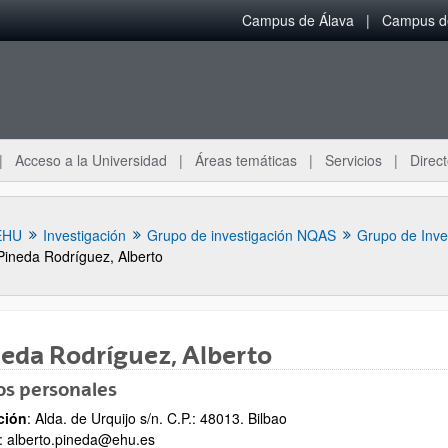
Campus de Álava
Campus de
Acceso a la Universidad
Áreas temáticas
Servicios
Direct
EHU
Investigación
Grupo de investigación NQAS
Grupo de Inve
Pineda Rodríguez, Alberto
eda Rodríguez, Alberto
os personales
ar subpáginas
ción
: Alda. de Urquijo s/n. C.P.: 48013. Bilbao
: alberto.pineda@ehu.es