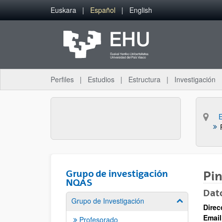
Saltar al contenido principal
Euskara
Español
English
Perfiles
Estudios
Estructura
Investigación
Grupo de investigación
Pin
NQAS
Dat
Grupo de Investigación
Mostrar/ocult
Direc
Email
Profesorado