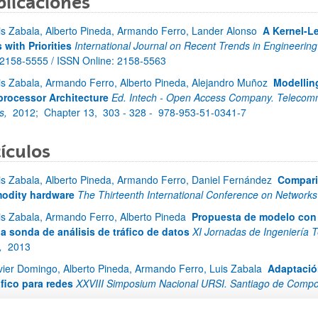
blicaciones
is Zabala, Alberto Pineda, Armando Ferro, Lander Alonso
A Kernel-Le
 with Priorities
International Journal on Recent Trends in Engineerin
: 2158-5555 / ISSN Online: 2158-5563
is Zabala, Armando Ferro, Alberto Pineda, Alejandro Muñoz
Modelling
ar subpáginas
processor Architecture
Ed. Intech - Open Access Company. Telecomm
s,
2012;
Chapter 13,
303 - 328 -
978-953-51-0341-7
ar subpáginas
ículos
is Zabala, Alberto Pineda, Armando Ferro, Daniel Fernández
Compari
odity hardware
The Thirteenth International Conference on Networks
is Zabala, Armando Ferro, Alberto Pineda
Propuesta de modelo con r
a sonda de análisis de tráfico de datos
XI Jornadas de Ingeniería T
,
2013
vier Domingo, Alberto Pineda, Armando Ferro, Luis Zabala
Adaptació
áfico para redes
XXVIII Simposium Nacional URSI. Santiago de Compo
niel Fernández, Armando Ferro, Luis Zabala, Alberto Pineda
Integrac