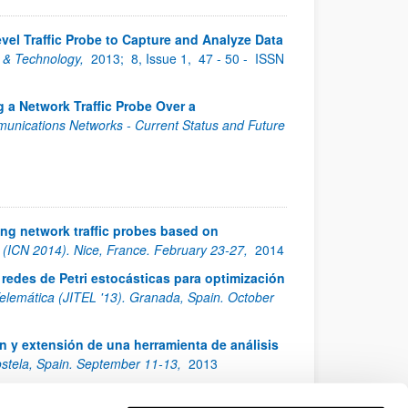
vel Traffic Probe to Capture and Analyze Data
g & Technology,
2013;
8, Issue 1,
47 - 50 -
ISSN
 a Network Traffic Probe Over a
unications Networks - Current Status and Future
ng network traffic probes based on
 (ICN 2014). Nice, France. February 23-27,
2014
edes de Petri estocásticas para optimización
elemática (JITEL '13). Granada, Spain. October
n y extensión de una herramienta de análisis
stela, Spain. September 11-13,
2013
ión de PF_RING en el sensor de análisis de