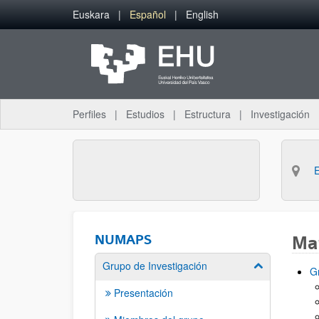
Saltar al contenido principal
Euskara
Español
English
Perfiles
Estudios
Estructura
Investigación
NUMAPS
Map
Grupo de Investigación
Mostrar/ocult
G
Presentación