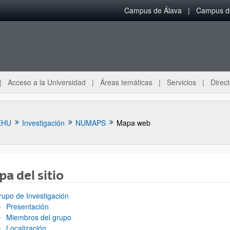
Campus de Álava
Campus de
Acceso a la Universidad
Áreas temáticas
Servicios
Direct
EHU
Investigación
NUMAPS
Mapa web
a del sitio
ar subpáginas
rupo de Investigación
Presentación
Miembros del grupo
Localización