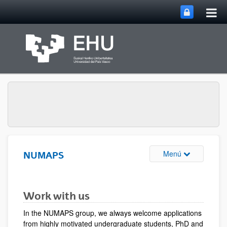
Abri
Saltar al contenido principal
me
prin
Abrir/cerrar m
Menú
NUMAPS
Work with us
In the NUMAPS group, we always welcome applications
from highly motivated undergraduate students, PhD and