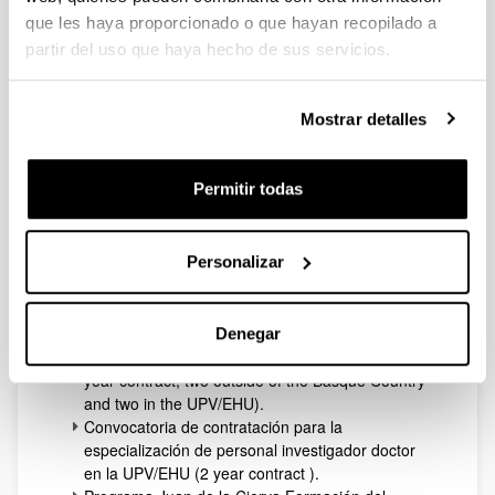
Programa Predoctoral de Formación de Personal
que les haya proporcionado o que hayan recopilado a
Investigador No Doctor del Gobierno Vasco.
partir del uso que haya hecho de sus servicios.
Convocatoria para la contratación de personal
investigador en formación de la UPV/EHU.
Ayudas para la formación de profesorado
Mostrar detalles
universitario (FPU) del Ministerio de
Universidades.
If you with already hold a PhD degree
Permitir todas
Occasionally we will be able to offer a salary from our
own funding but preference will be given to those
Personalizar
eligible for competitive funding, but
The most common available funding opportunities are
listed below:
Denegar
Programa Posdoctoral del Gobierno Vasco (4
year contract, two outside of the Basque Country
and two in the UPV/EHU).
Convocatoria de contratación para la
especialización de personal investigador doctor
en la UPV/EHU (2 year contract ).