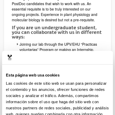
PostDoc candidates that wish to work with us. An
essential requisite is to be truly interested on our
ongoing projects. Experience in plant physiology and
molecular biology is desired but not a pre-requisite.
If you are un undergraduate student,
you can collaborate with us in different
ways:
Joining our lab through the UPV/EHU “Practicas
voluntarias” Program or making an Internship.
Making with us your Bachelor Degree Project
(Trabajo de Fin de Grado).
Making with us your Master Thesis (Trabajo de
Fin de Máster)
Esta página web usa cookies
If you with to make a PhD with us:
Las cookies de este sitio web se usan para personalizar
Preference will be given to those eligible for competitive
el contenido y los anuncios, ofrecer funciones de redes
funding, but occasionally we will be able to offer a salary
sociales y analizar el tráfico. Además, compartimos
from our own funding.
información sobre el uso que haga del sitio web con
The most common available funding opportunities are
nuestros partners de redes sociales, publicidad y análisis
listed below:
web, quienes pueden combinarla con otra información