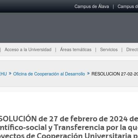
Campus de Álava
Campus de
Acceso a la Universidad
Áreas temáticas
Servicios
Direct
EHU
Oficina de Cooperación al Desarrollo
RESOLUCION 27-02-2
OLUCIÓN de 27 de febrero de 2024 del
ar subpáginas
ntífico-social y Transferencia por la 
yectos de Cooperación Universitaria p