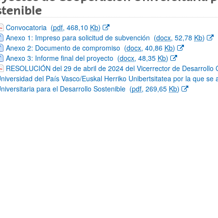
tenible
(Abre una nueva ventana)
Convocatoria
(
pdf
, 468,10
Kb
)
(Abre una nueva ventana)
Anexo 1: Impreso para solicitud de subvención
(
docx
, 52,78
Kb
)
(Abre una nueva ventana)
Anexo 2: Documento de compromiso
(
docx
, 40,86
Kb
)
(Abre una nueva ventana)
Anexo 3: Informe final del proyecto
(
docx
, 48,35
Kb
)
ar subpáginas
(Abre una nueva ventana)
RESOLUCIÓN del 29 de abril de 2024 del Vicerrector de Desarrollo Ci
niversidad del País Vasco/Euskal Herriko Unibertsitatea por la que s
niversitaria para el Desarrollo Sostenible
(
pdf
, 269,65
Kb
)