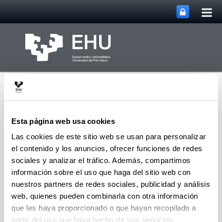
Abri
Saltar al contenido principal
me
prin
Esta página web usa cookies
Las cookies de este sitio web se usan para personalizar
el contenido y los anuncios, ofrecer funciones de redes
Abrir/cerrar m
Menú
Servicio de Prevención
sociales y analizar el tráfico. Además, compartimos
información sobre el uso que haga del sitio web con
nuestros partners de redes sociales, publicidad y análisis
Actuaciones ante emergencias
web, quienes pueden combinarla con otra información
Con el fin de saber responder e la manera más eficaz
que les haya proporcionado o que hayan recopilado a
ante una emergencia, el Servicio de Prevención tiene
partir del uso que haya hecho de sus servicios.