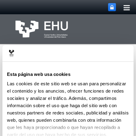
Abri
Saltar al contenido principal
me
prin
Esta página web usa cookies
Las cookies de este sitio web se usan para personalizar
el contenido y los anuncios, ofrecer funciones de redes
Catálisis Sostenible:
Métodos y
sociales y analizar el tráfico. Además, compartimos
Abrir/cerrar m
Menú
Computacional
información sobre el uso que haga del sitio web con
nuestros partners de redes sociales, publicidad y análisis
web, quienes pueden combinarla con otra información
que les haya proporcionado o que hayan recopilado a
partir del uso que haya hecho de sus servicios.