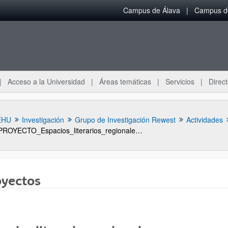
Campus de Álava
Campus de
Acceso a la Universidad
Áreas temáticas
Servicios
Direct
EHU
Investigación
Grupo de Investigación Rewest
Actividades
PROYECTO_Espacios_literarios_regionales_y_su_proyeccion_global_la_narrativa_del_oeste_norteamericano_1950_
oyectos
ar subpáginas