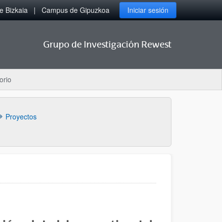
 Bizkaia
Campus de Gipuzkoa
Iniciar sesión
Grupo de Investigación Rewest
orio
Proyectos