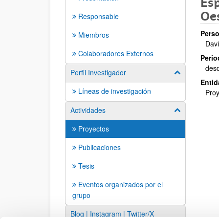
Esp
Oes
Responsable
Perso
Miembros
Davi
Colaboradores Externos
Perio
des
Perfil Investigador
Mostrar/ocult
Entid
Líneas de investigación
Proy
Actividades
Mostrar/ocult
Proyectos
Publicaciones
Tesis
Eventos organizados por el
grupo
Blog | Instagram | Twitter/X