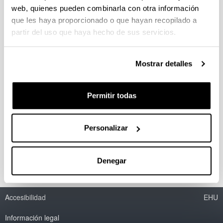
web, quienes pueden combinarla con otra información
que les haya proporcionado o que hayan recopilado a
La literatura del oeste de los de los
partir del uso que haya hecho de sus servicios.
EE.UU. en el siglo XXI: ¿un territorio
sin fronteras?
Mostrar detalles
Personal investigador:
David Río
Periodo:
Permitir todas
desde 2011 hasta 2014
Entidad financiadora:
Proyecto de Investigación Fundamental No Orientada
Personalizar
(Ministerio de Ciencia e Innovación): FFI2011-23598.
Denegar
Accesibilidad
EHU
Información legal