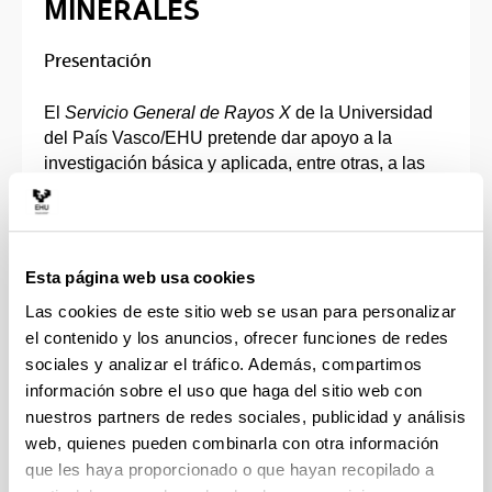
MINERALES
Presentación
El
Servicio General de Rayos X
de la Universidad
del País Vasco/EHU pretende dar apoyo a la
investigación básica y aplicada, entre otras, a las
diferentes áreas de conocimiento de las Ciencias
Geológicas, Químicas, Físicas, Ciencias de
Materiales, Aeronáutica, Farmacia, Bioquímica,
Arqueología, Paleontología, Antropología, Ciencias
Esta página web usa cookies
Ambientales. Además de contribuir a prestar
Las cookies de este sitio web se usan para personalizar
servicio en los campos de la Construcción,
el contenido y los anuncios, ofrecer funciones de redes
Prospección Minera, Ingeniería Civil, etc. También,
sociales y analizar el tráfico. Además, compartimos
pueden acceder al mismo, investigadores de la Red
Vasca de Ciencia y Tecnología, otros
información sobre el uso que haga del sitio web con
investigadores externos a la UPV/EHU, otras
nuestros partners de redes sociales, publicidad y análisis
Instituciones Públicas y Privadas, en todo el ámbito
web, quienes pueden combinarla con otra información
nacional e internacional.
que les haya proporcionado o que hayan recopilado a