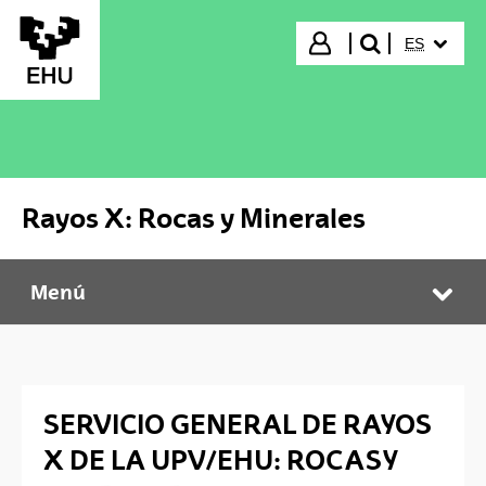
Saltar al contenido principal
IDIOMA S
Iniciar sesión
ES
buscar"
Rayos X: Rocas y Minerales
Menú
Rayos X: Rocas y Minerales
Abr
SERVICIO GENERAL DE RAYOS
X DE LA UPV/EHU: ROCAS Y