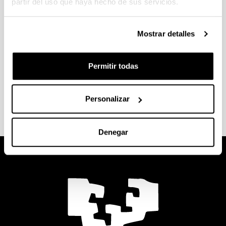
partir del uso que haya hecho de sus servicios.
Unidad de Análisis de Rocas y Minerales
:
Contempla el análisis mineralógico y geoquímico
Mostrar detalles
de rocas, minerales, y materiales afines. Dispone
de equipamiento para la preparación de muestras y
el análisis de los materiales mediante difracción de
Permitir todas
rayos X (análisis mineralógico), fluorescencia de
rayos X (análisis químico), análisis específico de
mineralogía de arcillas, estudios petrográficos, etc.
Personalizar
Denegar