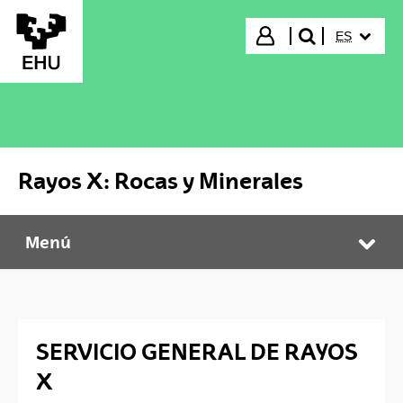
Saltar al contenido principal
IDIOMA S
Iniciar sesión
ES
buscar"
Rayos X: Rocas y Minerales
Menú
Rayos X: Rocas y Minerales
Abr
SERVICIO GENERAL DE RAYOS
X