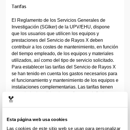
Tarifas
El Reglamento de los Servicios Generales de
Investigación (SGIker) de la UPV/EHU, dispone
que los usuarios que utilicen los equipos y
prestaciones del Servicio de Rayos X deben
contribuir a los costes de mantenimiento, en función
del tiempo empleado, de los equipos y materiales
utilizados, así como del tipo de servicio solicitado.
Para establecer las tarifas del Servicio de Rayos X
se han tenido en cuenta los gastos necesarios para
el funcionamiento y mantenimiento de los equipos e
instalaciones complementarias. Las tarifas tienen
un periodo de validez de un año natural. Se han
definido los siguientes tipos de tarifas:
Investigadores de la UPV/EHU
: La facturación
Esta página web usa cookies
se realizará de forma periódica mediante
facturación interna (transferencia entre UGAs).
Las cookies de este sitio web se usan para personalizar