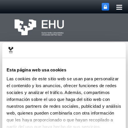
Abri
Saltar al contenido principal
me
prin
Esta página web usa cookies
Las cookies de este sitio web se usan para personalizar
el contenido y los anuncios, ofrecer funciones de redes
Abrir/cerrar m
Menú
Signaling Lab
sociales y analizar el tráfico. Además, compartimos
información sobre el uso que haga del sitio web con
nuestros partners de redes sociales, publicidad y análisis
Programa de Doctorado
web, quienes pueden combinarla con otra información
Programa de Doctorado de Investigación
que les haya proporcionado o que hayan recopilado a
Biomédica
partir del uso que haya hecho de sus servicios.