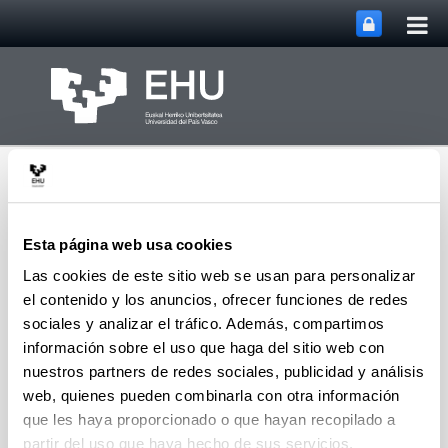
Abri
Saltar al contenido principal
me
prin
Esta página web usa cookies
Las cookies de este sitio web se usan para personalizar
el contenido y los anuncios, ofrecer funciones de redes
Abrir/cerrar m
Menú
Signaling Lab
sociales y analizar el tráfico. Además, compartimos
información sobre el uso que haga del sitio web con
nuestros partners de redes sociales, publicidad y análisis
Oferta tecnológica
web, quienes pueden combinarla con otra información
Malformaciones del desarrollo embrionario y
que les haya proporcionado o que hayan recopilado a
odontogénesis
partir del uso que haya hecho de sus servicios.