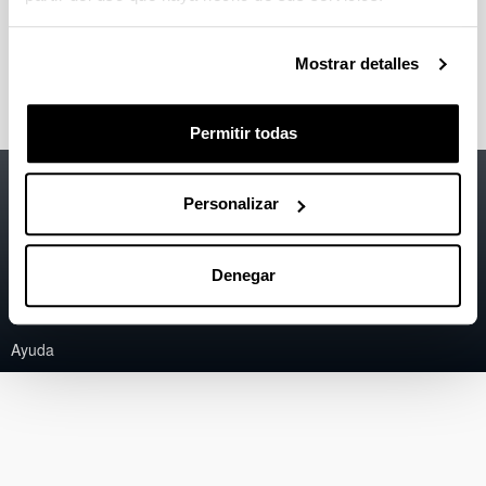
Regeneración tisular
Marcadores tumorales y nuevos agentes
antineoplásicos
Mostrar detalles
Permitir todas
Accesibilidad
EHU
Personalizar
Información legal
Contacto
Denegar
Mapa
Ayuda