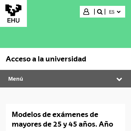
Saltar al contenido principal
IDIOMA S
Iniciar sesión
ES
buscar"
Acceso a la universidad
Menú
Acceso a la universidad
Abr
Modelos de exámenes de
mayores de 25 y 45 años. Año