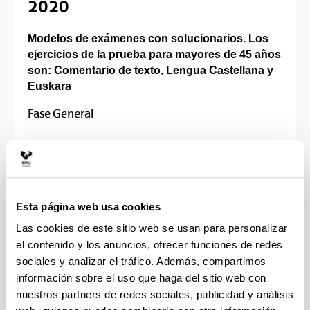
2020
Modelos de exámenes con solucionarios. Los
ejercicios de la prueba para mayores de 45 años
son: Comentario de texto, Lengua Castellana y
Euskara
Fase General
Alemán
Francés
Inglés
Italiano
Esta página web usa cookies
Portugués
Euskara
Las cookies de este sitio web se usan para personalizar
Comentario de texto
el contenido y los anuncios, ofrecer funciones de redes
Lengua Castellana
sociales y analizar el tráfico. Además, compartimos
información sobre el uso que haga del sitio web con
Fase específica
nuestros partners de redes sociales, publicidad y análisis