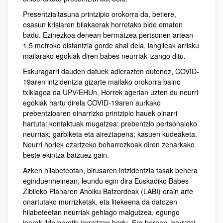
Presentzialtasuna printzipio orokorra da, betiere,
osasun krisiaren bilakaerak horretako bide ematen
badu. Ezinezkoa denean bermatzea pertsonen artean
1,5 metroko distantzia gorde ahal dela, langileak arrisku
mailarako egokiak diren babes neurriak izango ditu.
Eskuragarri dauden datuek adierazten dutenez, COVID-
19aren intzidentzia gizarte mailako orokorra baino
txikiagoa da UPV/EHUn. Horrek agerian uzten du neurri
egokiak hartu direla COVID-19aren aurkako
prebentzioaren oinarrizko printzipio hauek oinarri
hartuta: kontaktuak mugatzea; prebentzio pertsonaleko
neurriak; garbiketa eta aireztapena; kasuen kudeaketa.
Neurri horiek ezartzeko beharrezkoak diren zeharkako
beste ekintza batzuez gain.
Azken hilabeteotan, birusaren intzidentzia tasak behera
eginduenheinean, leundu egin dira Euskadiko Babes
Zibileko Planaren Aholku Batzordeak (LABI) orain arte
onartutako murrizketak, eta litekeena da datozen
hilabeteetan neurriak gehiago malgutzea, egungo
joerak ildo beretik jarraitzen badu. Era berean, berretsi