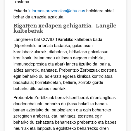
txostena.
Eskaria
informes.prevencion@ehu.eus
helbidera bidali
behar da arrazoia azalduta.
Bigarren xedapen gehigarria.- Langile
kalteberak
Langileren bat COVID-19arekiko kaltebera bada
(hipertentsio arteriala badauka, gaixotasun
kardiobaskularrak, diabetesa, biriketako gaixotasun
kronikoak, tratamendu aktiboan dagoen minbizia,
immunodepresioa eta abar) lanera itzuliko da, baina,
aldez aurretik, nahitaez, Prebentzio Zerbitzuak txostena
egin beharko du adieraziz egoera klinikoa kontrolatua
badaukala; horrelakoetan, betiere, zorrotz gorde
beharko ditu babes neurriak.
Prebentzio Zerbitzuak berezikisentiberak direnlangileak
daudenebaluatu beharko du (kasu bakoitza banan-
banan aztertuko du, patologiaren eta egin beharreko
zereginen arabera), eta, nahitaez, txostena egin
beharko du zehaztuta beharrezko prebentzio eta babes
neurriak eta lanpostua egokitzeko beharrezko diren