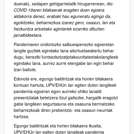
duenak), xedapen gehigarrietatik hirugarrenean, dio:
COVID-19aren bilakaerak eragiten duen egoera
aldakorra denez, erabaki hau eguneratu egingo da,
egokitzeko, beharrezkoa izanez gero, osasun, lan eta
hezkuntza arloetako agintariek ezarriko dituzten
jarraibideetara
.
Pandemiaren ondoriozko salbuespenezko egoeretan
langile guztiek egindako lana aitortuetaeskertu behar
dugu, bereziki funtsezkotzatjotakounitateetakolangileek
egindako lana, aurrez aurre etengabe lan egin behar
izan baitute.
Edonola ere, egungo baldintzak eta horien bilakaera
kontuan hartuta, UPV/EHUn lan egiten duten langileek
pandemia-egoeran egon aurreko ohiko lanaldi
presentzialak betetzera itzul gaitezke, hargatik eragotzi
gabe langileen segurtasuna eta osasuna bermatzeko
beharrezkoak diren prebentzio- eta osasun-neurriak
hartzea.
Egungo baldintzak eta horien bilakaera ikusita,
UPV/EHUn lan egiten duten langileak pandemia