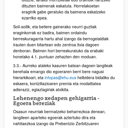
dituzten baimenak eskatuta. Horrelakoetan
eraginik gabe geratuko da baimena eskatzeko
ezarriko epea.
Soil-soilik, eta betiere gainerako neurri guztiak
eraginkorrak ez badira, baimen ordaindu
berreskuragarria hartu ahal izango da berrogeialdiak
irauten duen bitartean edo zentroa itxia dagoen
denboran. Baimen hori berreskuratuko da erabaki
honetako 4.1. puntuan zehazten den moduan.
3.3.- Aurreko ataleko kasuren batean dagoen langileak
berehala emango dio egoeraren berri bere nagusi
hierarkikoari, eta
infopas@ehu.eus
helbidera bidaliko du
eskaera, kontziliazioaren premia eta modalitatea
adieraziz, egiaztagiriak atxikita.
Lehenengo xedapen gehigarria -
Egoera bereziak
Osasun neurriak bermatzeko beharrezkoa denean,
langileen aparteko egoerak aztertuko dira eta
nahitaezkoa izango da Prebentzio Zerbitzuaren