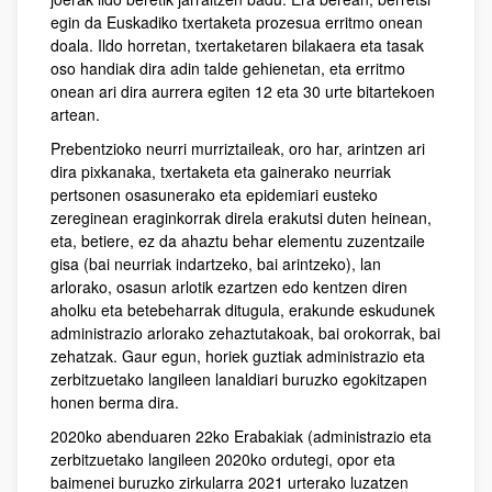
egin da Euskadiko txertaketa prozesua erritmo onean
doala. Ildo horretan, txertaketaren bilakaera eta tasak
oso handiak dira adin talde gehienetan, eta erritmo
onean ari dira aurrera egiten 12 eta 30 urte bitartekoen
artean.
Prebentzioko neurri murriztaileak, oro har, arintzen ari
dira pixkanaka, txertaketa eta gainerako neurriak
pertsonen osasunerako eta epidemiari eusteko
zereginean eraginkorrak direla erakutsi duten heinean,
eta, betiere, ez da ahaztu behar elementu zuzentzaile
gisa (bai neurriak indartzeko, bai arintzeko), lan
arlorako, osasun arlotik ezartzen edo kentzen diren
aholku eta betebeharrak ditugula, erakunde eskudunek
administrazio arlorako zehaztutakoak, bai orokorrak, bai
zehatzak. Gaur egun, horiek guztiak administrazio eta
zerbitzuetako langileen lanaldiari buruzko egokitzapen
honen berma dira.
2020ko abenduaren 22ko Erabakiak (administrazio eta
zerbitzuetako langileen 2020ko ordutegi, opor eta
baimenei buruzko zirkularra 2021 urterako luzatzen