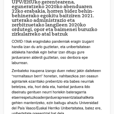
UPV/EHUko gerentearena,
eguneratzeko 2020ko abenduaren
22ko erabakia, horren bidez behin-
behinerako egokitu baitziren 2021.
urterako administrazio eta
zerbitzuetako langileen 2020ko
ordutegi, opor eta baimenei buruzko
zirkularreko atal batzuk
COVID-19ak eragindako pandemiak eragin izugarri
handia izan du arlo guztietan, eta unibertsitatean
aldaketa handiak egin behar izan ditugu gure
jardueraren alderdi guztietan, oso denbora epe
laburrean.
Zenbateko iraupena izango duen nekez jakin daitekeen
“normaltasun berri” honetan, nahitaezkoa zen osasun
agintariek ezarritako prebentzio eta babes neurriak
betetzea, eta, hori dela eta, hainbat jarduera ildo
diseinatu genituen neurri horiekin bateragarria
etaerrespetuzkoadenjarduerapresentzialaahaliketa
gehien mantentzeko, ezin baitugu ahaztu Universidad
del País Vasco/Euskal Herriko Unibertsitatea, batez ere,
unibertsitate presentzial bat dela.