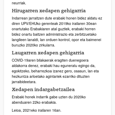
neurriak.
Hirugarren xedapen gehigarria
Indarrean jarraitzen dute erabaki honen bidez aldatu ez
diren UPV/EHUko gerenteak 2019ko irailaren 30ean
onartutako Erabakiaren atal guztiek, erabaki horren
bidez onartu baitzen administrazio eta zerbitzuetako
langileen lanaldi, lan orduen kontrol, opor eta baimenei
buruzko 2020ko zirkularra.
Laugarren xedapen gehigarria
COVID-19aren bilakaerak eragiten duenegoera
aldakorra denez, erabaki hau eguneratu egingo da,
egokitzeko, beharrezkoa izanez gero, osasun, lan eta
hezkuntza arloetako agintariek ezarriko dituzten
jarraibideetara.
Xedapen indargabetzailea
Erabaki honek indarrik gabe uzten du 2020ko
abenduaren 22ko erabakia.
Leioa, 2021eko irailaren 16an.