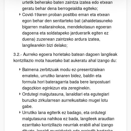
urtetik beherako baten zaintza izatea edo etxean
geratu behar dena berrogeialdia egiteko;
Covid-19aren proban positibo eman eta etxean
egon behar den senitarteko bat (ahaidetasuneko
bigarren mailarainokoa, mendekotasun egoeran
dagoena eta soldatapeko jarduerarik egiten ez
duena) zuzenean zaintzeko ardura izatea,
langilearekin bizi delako;
3.2.- Aurreko egoera horietako batean dagoen langileak
kontziliazio mota hauetako bat aukeratu ahal izango du:
Baimena zerbitzuak modu ez-presentzialean
emateko, urrutiko lanaren bidez, baldin eta
formula hori bateragarria bada bere lanpostuari
dagozkion eginkizun eta zereginekin.
Ordutegi malgutasuna, lanaldiari eta egutegiari
buruzko zirkularrean aurreikusitako mugei lotu
gabe.
Urrutiko lana egiterik ez badago, eta ordutegi
malgutasuna nahikoa ez bada, langileek araudian
ezarritako kontziliazio neurriak erabili ahal izango
dituzte, lanaldi murrizketak edo oraindik hartzeko