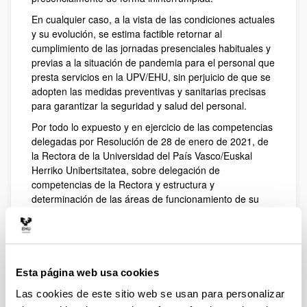
En cualquier caso, a la vista de las condiciones actuales
y su evolución, se estima factible retornar al
cumplimiento de las jornadas presenciales habituales y
previas a la situación de pandemia para el personal que
presta servicios en la UPV/EHU, sin perjuicio de que se
adopten las medidas preventivas y sanitarias precisas
para garantizar la seguridad y salud del personal.
Por todo lo expuesto y en ejercicio de las competencias
delegadas por Resolución de 28 de enero de 2021, de
la Rectora de la Universidad del País Vasco/Euskal
Herriko Unibertsitatea, sobre delegación de
competencias de la Rectora y estructura y
determinación de las áreas de funcionamiento de su
equipo de gobierno (BOPV de 12 de febrero de 2021)
RESUELVO
Primero. - Jornada laboral a partir del 4
de octubre de 2021
Esta página web usa cookies
1.1. Todo el personal de administración y servicios, a
Las cookies de este sitio web se usan para personalizar
partir del
4 de octubre de 2021
, se reincorporará a sus