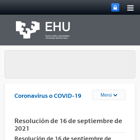
Abri
Saltar al contenido principal
me
prin
Abrir/cerrar m
Menú
Coronavirus o COVID-19
Resolución de 16 de septiembre de
2021
Resolución de 16 de septiembre de