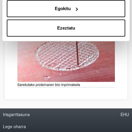
Egokitu
Ezeztatu
Saretutako proteinaren bio-inprimaketa
Irisgarritasuna
EHU
Lege oharra