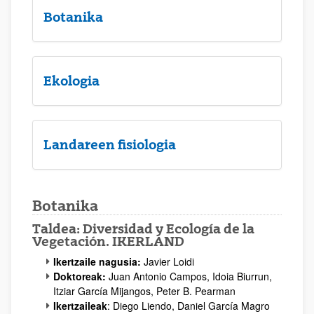
Botanika
Ekologia
Landareen fisiologia
Botanika
Taldea: Diversidad y Ecología de la
Vegetación. IKERLAND
Ikertzaile nagusia:
Javier Loidi
Doktoreak:
Juan Antonio Campos, Idoia Biurrun,
Itziar García Mijangos, Peter B. Pearman
Ikertzaileak
: Diego Liendo, Daniel García Magro