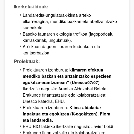
Ikerketa-ildoak:
Landaredia-ungulatuak-klima arteko
elkarreragina, mendiko bazkan eta abeltzaintzako
kudeaketa.
Basoko faunaren ekologia trofikoa (lagopodoak,
karraskariak, ungulatuak).
Arriskuan dagoen floraren kudeaketa eta
kontserbazioa.
Proiektuak:
Proiektuaren izenburua:
klimaren efektua
mendiko bazkan eta artzaintzako espezieen
egokitze-erantzunean" (Unesco07/07)
Ikertzaile nagusia: Arantza Aldezabal Roteta
Erakunde finantzatzaile edo kolaboratzailea:
Unesco katedra, EHU.
Proiektuaren izenburua:
Klima-aldaketa:
inpaktua eta egokitzea (K-egokitzen). Flora
eta landaredia.
EHU-BIO taldeko ikertzaile nagusia: Javier Loidi
Erakunde finantzatzaile eta kolaboratzailea: