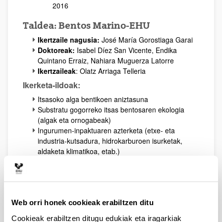
2016
Taldea: Bentos Marino-EHU
Ikertzaile nagusia:
José María Gorostiaga Garai
Doktoreak:
Isabel Díez San Vicente, Endika
Quintano Erraiz, Nahiara Muguerza Latorre
Ikertzaileak
: Olatz Arriaga Telleria
Ikerketa-ildoak:
Itsasoko alga bentikoen aniztasuna
Substratu gogorreko itsas bentosaren ekologia
(algak eta ornogabeak)
Ingurumen-inpaktuaren azterketa (etxe- eta
industria-kutsadura, hidrokarburoen isurketak,
aldaketa klimatikoa, etab.)
Komunitate bentonikoen kalitatearen
berreskuratzea neurri zuzentzaileen ezarpenaren
bidez
Uraren Esparru Zuzentaraua ezartzeko adierazle
biologikoen garapena
Web orri honek cookieak erabiltzen ditu
Ingurumen ebaluaziorako optimizazio-metodoen
Cookieak erabiltzen ditugu edukiak eta iragarkiak