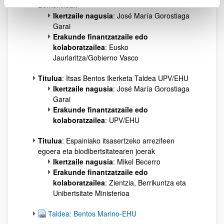
Bentonikoak
Ikertzaile nagusia
: José María Gorostiaga
Garai
Erakunde finantzatzaile edo
kolaboratzailea
: Eusko
Jaurlaritza/Gobierno Vasco
Titulua
: Itsas Bentos Ikerketa Taldea UPV/EHU
Ikertzaile nagusia
: José María Gorostiaga
Garai
Erakunde finantzatzaile edo
kolaboratzailea
: UPV/EHU
Titulua
: Espainiako itsasertzeko arrezifeen
egoera eta biodibertsitatearen joerak
Ikertzaile nagusia
: Mikel Becerro
Erakunde finantzatzaile edo
kolaboratzailea
: Zientzia, Berrikuntza eta
Unibertsitate Ministerioa
Taldea: Bentos Marino-EHU