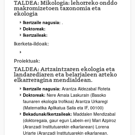
TALDEA: Mikologia: lehorreko onddo
makromizetoen taxonomia eta
ekologia
Ikertzaile nagusia:
.
Doktoreak:
Ikertzaileak:
Ikerketa-ildoak:
Proiektuak:
TALDEA: Artzaintzaren ekologia eta
landarediaren eta belarjaleen arteko
elkarreragina mendialdean.
Ikertzaile nagusia:
Arantza Aldezabal Roteta
Doktoreak:
Nere Amaia Laskurain (Basoko
faunaren ekologia trofikoa) Arantza Urkaregi
(Matematika Aplikatua Saila eta IF, 00100)
Bekadunak/Ikertzaileak:
Maddalen Mendizabal
(doktoregaia, gaur egun Labein-en) Mari Azpiroz
(Aranzadi Institutuarekin elkarlanean) Lorena
Uriarte (Aranzadi Institutuarekin elkarlanean.