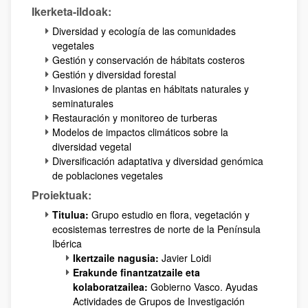
Ikerketa-ildoak:
Diversidad y ecología de las comunidades
vegetales
Gestión y conservación de hábitats costeros
Gestión y diversidad forestal
Invasiones de plantas en hábitats naturales y
seminaturales
Restauración y monitoreo de turberas
Modelos de impactos climáticos sobre la
diversidad vegetal
Diversificación adaptativa y diversidad genómica
de poblaciones vegetales
Proiektuak:
Titulua:
Grupo estudio en flora, vegetación y
ecosistemas terrestres de norte de la Península
Ibérica
Ikertzaile nagusia:
Javier Loidi
Erakunde finantzatzaile eta
kolaboratzailea
:
Gobierno Vasco. Ayudas
Actividades de Grupos de Investigación