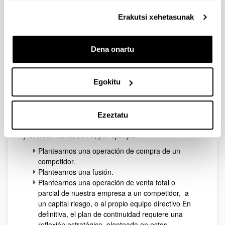
Bilbao
Erakutsi xehetasunak
La continuidad empresarial consiste en iniciar un
proceso para fortalecer la posición competitiva de
nuestra empresa.
Dena onartu
El fortalecimiento de nuestra posición competitiva
puede suponer el inicio de un proceso de
Egokitu
transformación, un análisis de situación para decidir si
podemos y debemos seguir como estamos, buscando
una sucesión directiva interna o externa, o nos
planteamos llevar a cabo, con el tiempo, acciones de
Ezeztatu
integración, que tengan como objetivo la sostenibilidad
y el crecimiento, como, por ejemplo:
Plantearnos una operación de compra de un
competidor.
Plantearnos una fusión.
Plantearnos una operación de venta total o
parcial de nuestra empresa a un competidor, a
un capital riesgo, o al propio equipo directivo En
definitiva, el plan de continuidad requiere una
reflexión estratégica, planteada en estos