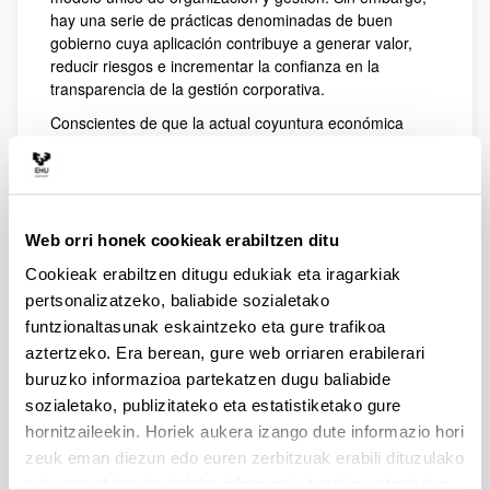
hay una serie de prácticas denominadas de buen
gobierno cuya aplicación contribuye a generar valor,
reducir riesgos e incrementar la confianza en la
transparencia de la gestión corporativa.
Conscientes de que la actual coyuntura económica
exige redescubrir las bondades del buen gobierno
corporativo, se ha desarrollado esta conferencia en la
que, además de realizar una puesta al día sobre la
materia, se presentarán algunas recomendaciones.
Web orri honek cookieak erabiltzen ditu
Cookieak erabiltzen ditugu edukiak eta iragarkiak
4. hitzaldia: “Operaciones de
integración como alternativa al
pertsonalizatzeko, baliabide sozialetako
crecimiento orgánico la empresa
funtzionaltasunak eskaintzeko eta gure trafikoa
Familiar”
aztertzeko. Era berean, gure web orriaren erabilerari
Ponente: Joaquin Moral, CONFIANZ, S.A.P
buruzko informazioa partekatzen dugu baliabide
Día: 22 de marzo de 2018
sozialetako, publizitateko eta estatistiketako gure
Horario: de 18.00 a 19.30
hornitzaileekin. Horiek aukera izango dute informazio hori
Lugar: Salón de grados, Facultad de Economia y
zeuk eman diezun edo euren zerbitzuak erabili dituzulako
Empresa UPV/EHU
eskuratu duten bestelako informazio batekin uztartzeko.
Avda. Lehendakari Aguirre, 83 - 48015