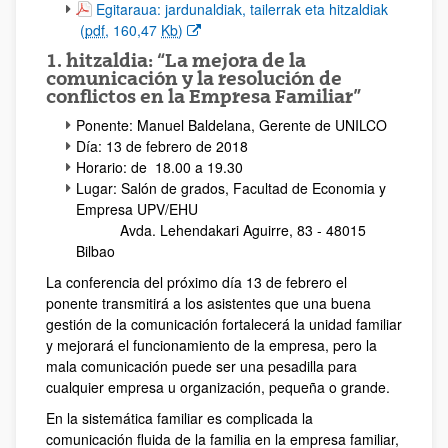
(Beste leiho bat zabalduko du)
Egitaraua: jardunaldiak, tailerrak eta hitzaldiak
(
pdf
, 160,47
Kb
)
1. hitzaldia: “La mejora de la
comunicación y la resolución de
conflictos en la Empresa Familiar”
Ponente: Manuel Baldelana, Gerente de UNILCO
Día: 13 de febrero de 2018
Horario: de 18.00 a 19.30
Lugar: Salón de grados, Facultad de Economia y
Empresa UPV/EHU
Avda. Lehendakari Aguirre, 83 - 48015
Bilbao
La conferencia del próximo día 13 de febrero el
ponente transmitirá a los asistentes que una buena
gestión de la comunicación fortalecerá la unidad familiar
y mejorará el funcionamiento de la empresa, pero la
mala comunicación puede ser una pesadilla para
cualquier empresa u organización, pequeña o grande.
En la sistemática familiar es complicada la
comunicación fluida de la familia en la empresa familiar,