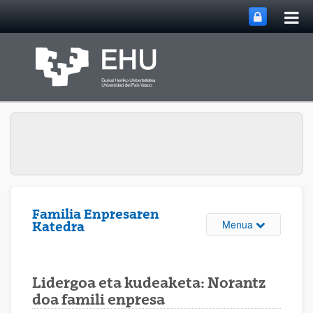
Me
Eduki nagusira joan
nag
ireki
Familia Enpresaren
Webgunearen 
Menua
Katedra
Lidergoa eta kudeaketa: Norantz
doa famili enpresa