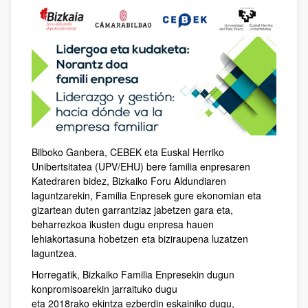
Bilboko Ganbera, CEBEK eta Euskal Herriko
Unibertsitatea (UPV/EHU) bere familia enpresaren
Katedraren bidez, Bizkaiko Foru Aldundiaren
laguntzarekin, Familia Enpresek gure ekonomian eta
gizartean duten garrantziaz jabetzen gara eta,
beharrezkoa ikusten dugu enpresa hauen
lehiakortasuna hobetzen eta biziraupena luzatzen
laguntzea.
Horregatik, Bizkaiko Familia Enpresekin dugun
konpromisoarekin jarraituko dugu
eta 2018rako ekintza ezberdin eskainiko dugu,