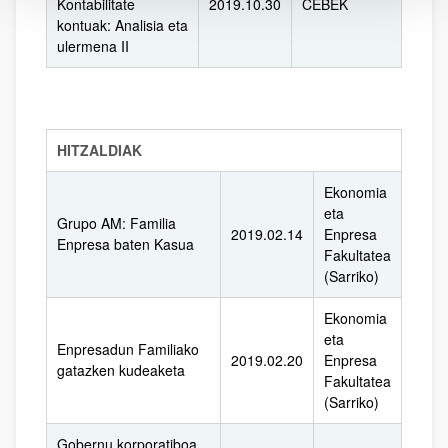
Kontabilitate
2019.10.30
CEBEK
kontuak: Analisia eta
ulermena II
HITZALDIAK
Ekonomia
eta
Grupo AM: Familia
2019.02.14
Enpresa
Enpresa baten Kasua
Fakultatea
(Sarriko)
Ekonomia
eta
Enpresadun Familiako
2019.02.20
Enpresa
gatazken kudeaketa
Fakultatea
(Sarriko)
Gobernu korporatiboa