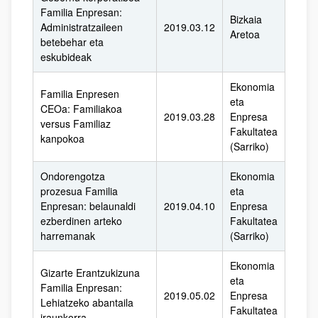
Familia Enpresan:
Bizkaia
Administratzaileen
2019.03.12
Aretoa
betebehar eta
eskubideak
Ekonomia
Familia Enpresen
eta
CEOa: Familiakoa
2019.03.28
Enpresa
versus Familiaz
Fakultatea
kanpokoa
(Sarriko)
Ondorengotza
Ekonomia
prozesua Familia
eta
Enpresan: belaunaldi
2019.04.10
Enpresa
ezberdinen arteko
Fakultatea
harremanak
(Sarriko)
Ekonomia
Gizarte Erantzukizuna
eta
Familia Enpresan:
2019.05.02
Enpresa
Lehiatzeko abantaila
Fakultatea
iraunkorra