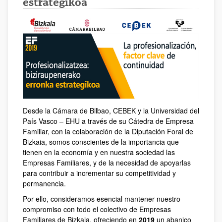
estrategikoa
Desde la Cámara de Bilbao, CEBEK y la Universidad del
País Vasco – EHU a través de su Cátedra de Empresa
Familiar, con la colaboración de la Diputación Foral de
Bizkaia, somos conscientes de la importancia que
tienen en la economía y en nuestra sociedad las
Empresas Familiares, y de la necesidad de apoyarlas
para contribuir a incrementar su competitividad y
permanencia.
Por ello, consideramos esencial mantener nuestro
compromiso con todo el colectivo de Empresas
Familiares de Bizkaia, ofreciendo en
2019
un abanico