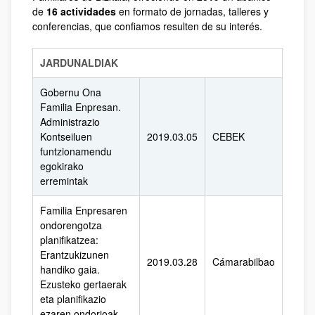
de
16 actividades
en formato de jornadas, talleres y
conferencias, que confiamos resulten de su interés.
JARDUNALDIAK
Gobernu Ona
Familia Enpresan.
Administrazio
Kontseiluen
2019.03.05
CEBEK
funtzionamendu
egokirako
erremintak
Familia Enpresaren
ondorengotza
planifikatzea:
Erantzukizunen
2019.03.28
Cámarabilbao
handiko gaia.
Ezusteko gertaerak
eta planifikazio
ezaren ondorioak