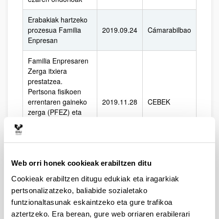
Erabakiak hartzeko
prozesua Familia
2019.09.24
Cámarabilbao
Enpresan
Familia Enpresaren
Zerga itxiera
prestatzea.
Pertsona fisikoen
errentaren gaineko
2019.11.28
CEBEK
zerga (PFEZ) eta
Sozietateen gaineko
Zerga. 2019ko
berritasunak
Web orri honek cookieak erabiltzen ditu
Cookieak erabiltzen ditugu edukiak eta iragarkiak
pertsonalizatzeko, baliabide sozialetako
TAILERRAK
funtzionaltasunak eskaintzeko eta gure trafikoa
Komunikazioa
aztertzeko. Era berean, gure web orriaren erabilerari