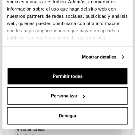
sociales y analizar el tráfico. Además, compartimos
La
profesionalización
información sobre el uso que haga del sitio web con
de la empresa
19.06.2019
Cámarabilbao
nuestros partners de redes sociales, publicidad y análisis
familiar: camino
web, quienes pueden combinarla con otra información
para crecer
que les haya proporcionado o que hayan recopilado a
partir del uso que haya hecho de sus servicios.
Facultad de
La valoración de la
Economía y
10.07.2019
empresa familiar
Empresa
Mostrar detalles
(Sarriko)
Lectura e
Permitir todas
interpretación de los
estados financieros
23.10.2019
CEBEK
en la empresa
Personalizar
familiar I
Lectura e
Denegar
interpretación de los
estados financieros
30.10.2019
CEBEK
en la empresa