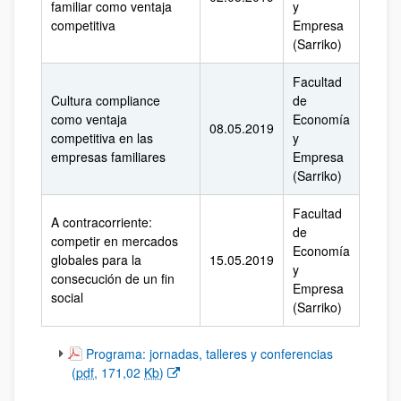
familiar como ventaja
y
competitiva
Empresa
(Sarriko)
Facultad
Cultura compliance
de
como ventaja
Economía
08.05.2019
competitiva en las
y
empresas familiares
Empresa
(Sarriko)
Facultad
A contracorriente:
de
competir en mercados
Economía
globales para la
15.05.2019
y
consecución de un fin
Empresa
social
(Sarriko)
(Abre una nueva ventana)
Programa: jornadas, talleres y conferencias
(
pdf
, 171,02
Kb
)