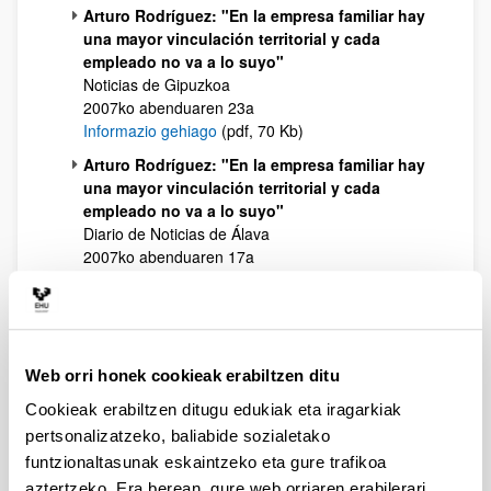
Arturo Rodríguez: "En la empresa familiar hay
una mayor vinculación territorial y cada
empleado no va a lo suyo"
Noticias de Gipuzkoa
2007ko abenduaren 23a
Informazio gehiago
(pdf, 70 Kb)
Arturo Rodríguez: "En la empresa familiar hay
una mayor vinculación territorial y cada
empleado no va a lo suyo"
Diario de Noticias de Álava
2007ko abenduaren 17a
Informazio gehiago
(pdf, 69 Kb)
Creación de la Cátedra de Empresa Familiar
de la Universidad del País Vasco
AECA
Web orri honek cookieak erabiltzen ditu
2007ko abenduaren 17a
Informazio gehiago
(pdf, 459 Kb)
Cookieak erabiltzen ditugu edukiak eta iragarkiak
pertsonalizatzeko, baliabide sozialetako
En la empresa familiar hay una mayor
vinculación territorial y cada empleado no va
funtzionaltasunak eskaintzeko eta gure trafikoa
a lo suyo
aztertzeko. Era berean, gure web orriaren erabilerari