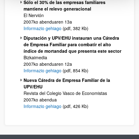
Sólo el 30% de las empresas familiares
mantiene el relevo generacional
El Nervión
2007ko abenduaren 13a
Informazio gehiago
(pdf, 382 Kb)
Diputación y UPV/EHU instauran una Cátedra
de Empresa Familiar para combatir el alto
índice de mortandad que presenta este sector
Bizkaimedia
2007ko abenduaren 12a
Informazio gehiago
(pdf, 854 Kb)
Nueva Cátedra de Empresa Familiar de la
UPV/EHU
Revista del Colegio Vasco de Economistas
2007ko abendua
Informazio gehiago
(pdf, 426 Kb)