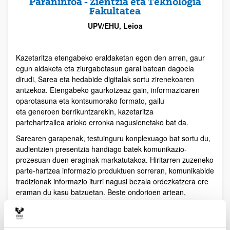
Paraninfoa - Zientzia eta Teknologia
Fakultatea
UPV/EHU, Leioa
Kazetaritza etengabeko eraldaketan egon den arren, gaur
egun aldaketa eta ziurgabetasun garai batean dagoela
dirudi, Sarea eta hedabide digitalak sortu zirenekoaren
antzekoa. Etengabeko gaurkotzeaz gain, informazioaren
oparotasuna eta kontsumorako formato, gailu
eta generoen berrikuntzarekin, kazetaritza
partehartzailea arloko erronka nagusienetako bat da.
Sarearen garapenak, testuinguru konplexuago bat sortu du,
audientzien presentzia handiago batek komunikazio-
prozesuan duen eraginak markatutakoa. Hiritarren zuzeneko
parte-hartzea informazio produktuen sorreran, komunikabide
tradizionak informazio iturri nagusi bezala ordezkatzera ere
eraman du kasu batzuetan. Beste ondorioen artean,
kazetarien gaitasunak tenologiarekin batera birziklatu
beharko dira. Audientziak, eta hiritar-erabiltzaileak edo
bezeroak -kasuan kasu- geroz eta aktiboagoak eta