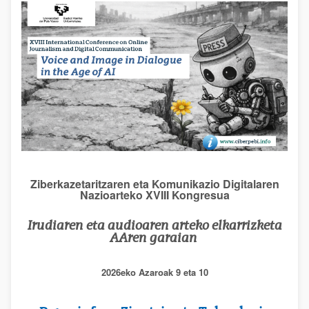
Ziberkazetaritzaren eta Komunikazio Digitalaren
Nazioarteko XVIII Kongresua
Irudiaren eta audioaren arteko elkarrizketa
AAren garaian
2026eko Azaroak 9 eta 10