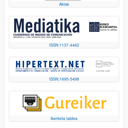
Aktak
ISSN:1137-4462
ISSN:1695-5498
Ikerketa taldea