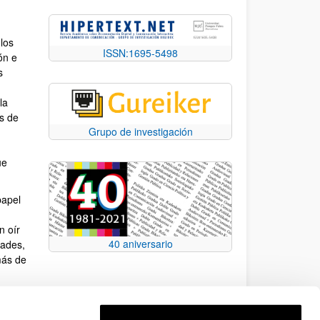
los
ISSN:1695-5498
ón e
s
la
es de
Grupo de investigación
ue
papel
n oír
40 aniversario
dades,
más de