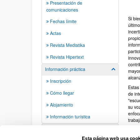
Presentación de
comunicaciones
Si bi
Fechas límite
últim
incert
Actas
propi
infor
Revista Mediatika
parti
Revista Hipertext
innov
contr
Información práctica
Mostrar/ocult
mayor
alcanz
Inscripción
Estas 
Cómo llegar
de int
"escu
Alojamiento
su voz
enfoc
Información turística
traba
creati
Contacto
En la 
Esta página web usa cook