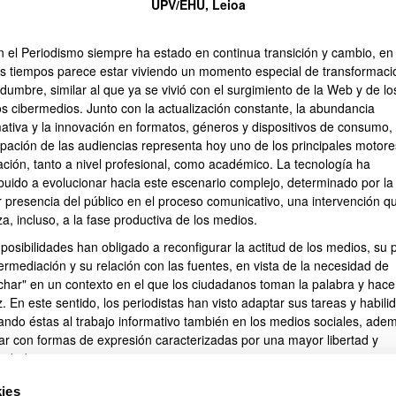
UPV/EHU, Leioa
en el Periodismo siempre ha estado en continua transición y cambio, en 
os tiempos parece estar viviendo un momento especial de transformaci
idumbre, similar al que ya se vivió con el surgimiento de la Web y de lo
os cibermedios. Junto con la actualización constante, la abundancia
mativa y la innovación en formatos, géneros y dispositivos de consumo, 
cipación de las audiencias representa hoy uno de los principales motor
ación, tanto a nivel profesional, como académico. La tecnología ha
ibuido a evolucionar hacia este escenario complejo, determinado por la
ar subpáginas
 presencia del público en el proceso comunicativo, una intervención q
a, incluso, a la fase productiva de los medios.
posibilidades han obligado a reconfigurar la actitud de los medios, su 
ermediación y su relación con las fuentes, en vista de la necesidad de
char" en un contexto en el que los ciudadanos toman la palabra y hace
. En este sentido, los periodistas han visto adaptar sus tareas y habili
ando éstas al trabajo informativo también en los medios sociales, ade
jar con formas de expresión caracterizadas por una mayor libertad y
vidad.
línea de la reflexión promovida en anteriores ediciones, el Congreso
ies