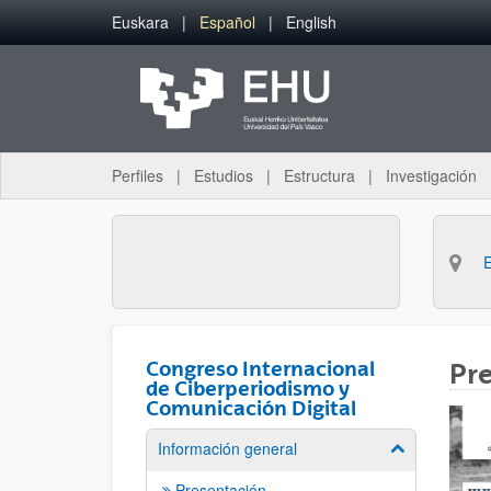
Saltar al contenido principal
Euskara
Español
English
Perfiles
Estudios
Estructura
Investigación
Congreso Internacional
Pr
de Ciberperiodismo y
Comunicación Digital
Información general
Mostrar/ocult
Presentación