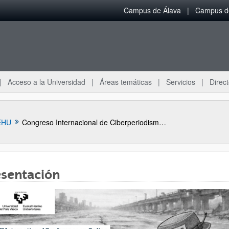
Campus de Álava
Campus de
Acceso a la Universidad
Áreas temáticas
Servicios
Direct
EHU
Congreso Internacional de Ciberperiodismo y Comunicación Digital
esentación
ar subpáginas