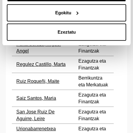
Aitziber
eta Pertsonak
Ezagutza eta
Egokitu
Maseda Garcia, Amaia
Finantzak
Olazaran Rodriguez,
Berrikuntza
Ezeztatu
Mikel
eta Pertsonak
Peña Cerezo, Miguel
Ezagutza eta
Angel
Finantzak
Ezagutza eta
Regulez Castillo, Marta
Finantzak
Berrikuntza
Ruiz Roqueñi, Maite
eta Merkatuak
Ezagutza eta
Saiz Santos, Maria
Finantzak
San Jose Ruiz De
Ezagutza eta
Aguirre, Leire
Finantzak
Urionabarrenetxea
Ezagutza eta