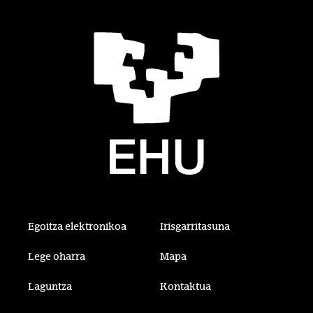
Egoitza elektronikoa
Irisgarritasuna
Lege oharra
Mapa
Laguntza
Kontaktua