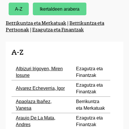
A-Z
Ikertaldeen arabera
Berrikuntza eta Merkatuak
|
Berrikuntza eta
Pertsonak
|
Ezagutza eta Finantzak
A-Z
Albizuri Irigoyen, Miren
Ezagutza eta
Iosune
Finantzak
Ezagutza eta
Alvarez Echeverria, Igor
Finantzak
Apaolaza Ibañez,
Berrikuntza
Vanesa
eta Merkatuak
Araujo De La Mata,
Ezagutza eta
Andres
Finantzak