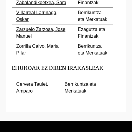
Zabalandikoetxea, Sara
Finantzak
Villarreal Larrinaga,
Berrikuntza
Oskar
eta Merkatuak
Zarzuelo Zarzosa, Jose
Ezagutza eta
Manuel
Finantzak
Zorrilla Calvo, Maria
Berrikuntza
Pilar
eta Merkatuak
EHUKOAK EZ DIREN IRAKASLEAK
Cervera Taulet,
Berrikuntza eta
Amparo
Merkatuak