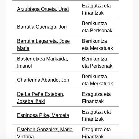
Ezagutza eta
Arzubiaga Orueta, Unai
Finantzak
Berrikuntza
Barrutia Guenaga, Jon
eta Pertsonak
Barrutia Legarreta, Jose
Berrikuntza
Maria
eta Merkatuak
Basterretxea Markaida,
Berrikuntza
Imanol
eta Pertsonak
Berrikuntza
Charterina Abando, Jon
eta Merkatuak
De La Peña Esteban,
Ezagutza eta
Joseba Iñaki
Finantzak
Ezagutza eta
Espinosa Pike, Marcela
Finantzak
Esteban Gonzalez, Maria
Ezagutza eta
Victoria
Finantzak