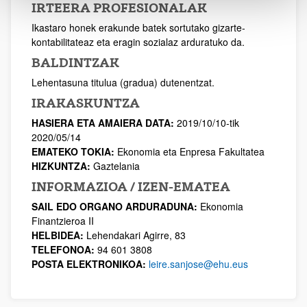
IRTEERA PROFESIONALAK
Ikastaro honek erakunde batek sortutako gizarte-
kontabilitateaz eta eragin sozialaz arduratuko da.
BALDINTZAK
Lehentasuna titulua (gradua) dutenentzat.
IRAKASKUNTZA
HASIERA ETA AMAIERA DATA:
2019/10/10-tik
2020/05/14
EMATEKO TOKIA:
Ekonomia eta Enpresa Fakultatea
HIZKUNTZA:
Gaztelania
INFORMAZIOA / IZEN-EMATEA
SAIL EDO ORGANO ARDURADUNA:
Ekonomia
Finantzieroa II
HELBIDEA:
Lehendakari Agirre, 83
TELEFONOA:
94 601 3808
POSTA ELEKTRONIKOA:
leire.sanjose@ehu.eus