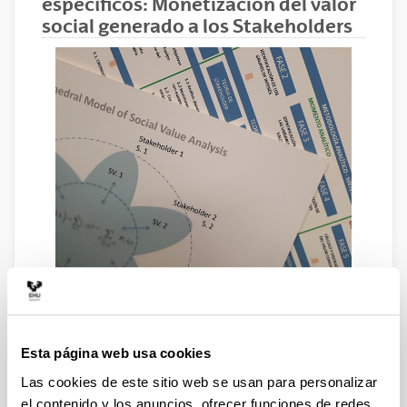
específicos: Monetización del valor
social generado a los Stakeholders
INFORMACIÓN GENERAL
CURSO ACADÉMICO:
2019-2020
ÁREA:
Ciencias Sociales y Jurídicas
Esta página web usa cookies
CRÉDITOS:
10 créditos ECTS (*)
Las cookies de este sitio web se usan para personalizar
PRECIO DE MATRÍCULA:
1.000,00 €
el contenido y los anuncios, ofrecer funciones de redes