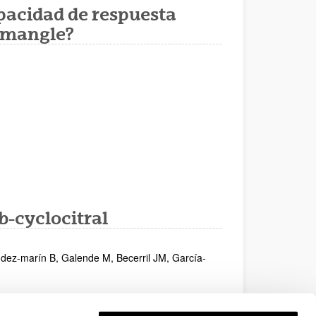
apacidad de respuesta
e mangle?
-cyclocitral
dez-marín B, Galende M, Becerril JM, García-