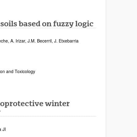
 soils based on fuzzy logic
he, A. Irizar, J.M. Becerril, J. Etxebarria
ion and Toxicology
oprotective winter
y
 JI