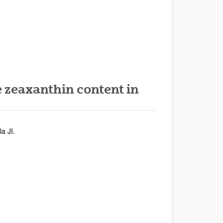
 zeaxanthin content in
a JI.