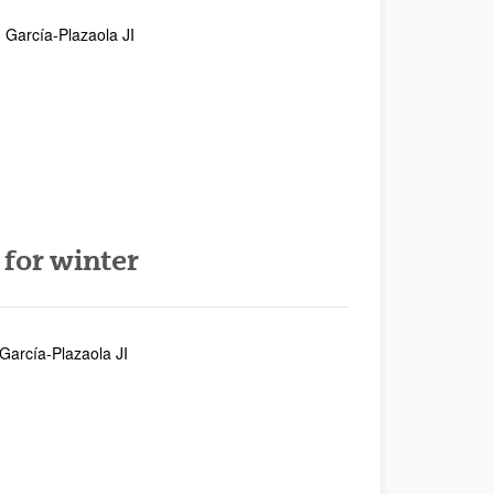
, García-Plazaola JI
 for winter
García-Plazaola JI