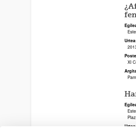
¿Af
fen
Egile
Este
Urtea
201
Poste
XI C
Argit
Pam
Ha
Egile
Este
Plaz
Urtea
201