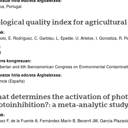
aratze hiria edo/eta Argitaletxea:
oa, Portugal
logical quality index for agricultural
ak:
oto, E. Rodríguez, C. Garbisu, L. Epelde, U. Artetxe, I. Gorostiza, R. Pec
:
3
rra kongresuan:
Iberian and 6th Iberoamerican Congress on Environmental Contaminat
aratze hiria edo/eta Argitaletxea:
ncia (España)
at determines the activation of phot
toinhibition?: a meta-analytic stud
ak:
ez F, de la Fuente A, Fernández-Marín B, Becerril JM, García-Plazaola