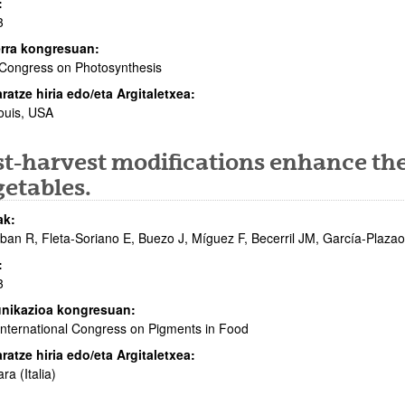
:
3
rra kongresuan:
Congress on Photosynthesis
aratze hiria edo/eta Argitaletxea:
ouis, USA
st-harvest modifications enhance the
etables.
ak:
ban R, Fleta-Soriano E, Buezo J, Míguez F, Becerril JM, García-Plazaol
:
3
nikazioa kongresuan:
International Congress on Pigments in Food
aratze hiria edo/eta Argitaletxea:
ra (Italia)