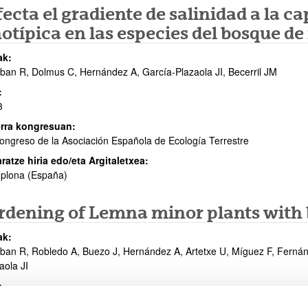
ecta el gradiente de salinidad a la c
otípica en las especies del bosque d
ak:
ban R, Dolmus C, Hernández A, García-Plazaola JI, Becerril JM
:
3
rra kongresuan:
ongreso de la Asociación Española de Ecología Terrestre
aratze hiria edo/eta Argitaletxea:
plona (España)
rdening of Lemna minor plants with b
ak:
ban R, Robledo A, Buezo J, Hernández A, Artetxe U, Míguez F, Fernán
aola JI
:
3