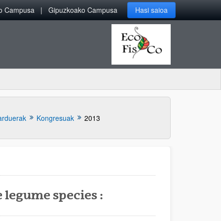
ko Campusa
Gipuzkoako Campusa
Hasi saioa
arduerak
Kongresuak
2013
e legume species :