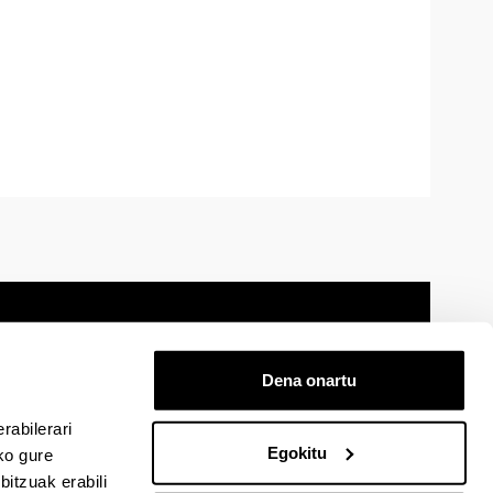
Dena onartu
 oharra
Mapa
Laguntza
Kontaktua
rabilerari
Egokitu
ko gure
itzuak erabili
cebook-en
EHU Linkedin-en
EHU Instagram-en
EHU Youtube-en
EHU Vimeo-en
EHU Flickr-en