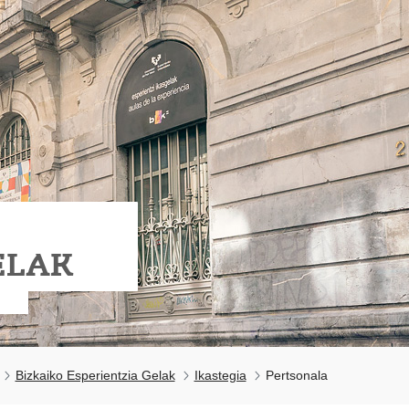
ELAK
Bizkaiko Esperientzia Gelak
Ikastegia
Pertsonala