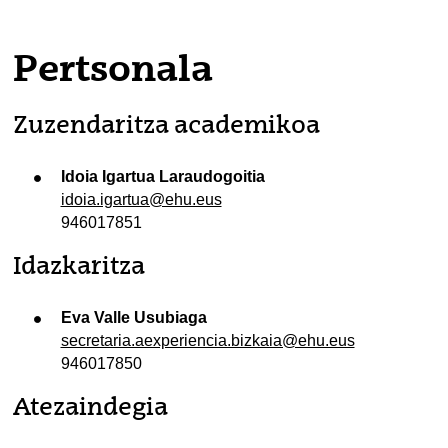
tatu azpiorriak
Pertsonala
tatu azpiorriak
Zuzendaritza academikoa
Idoia Igartua Laraudogoitia
idoia.igartua@ehu.eus
946017851
tatu azpiorriak
Idazkaritza
tatu azpiorriak
Eva Valle Usubiaga
secretaria.aexperiencia.bizkaia@ehu.eus
946017850
Atezaindegia
tatu azpiorriak