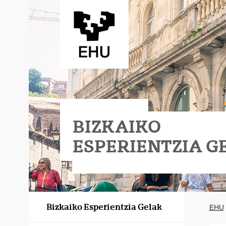
Eduki nagusira joan
BIZKAIKO
ESPERIENTZIA G
Bizkaiko Esperientzia Gelak
EHU