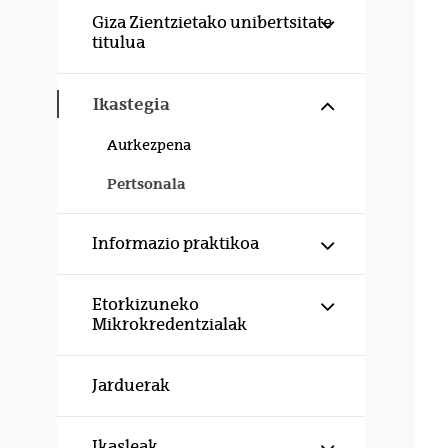
Erakutsi/izku
Giza Zientzietako unibertsitate
titulua
Erakutsi/izku
Ikastegia
Aurkezpena
Pertsonala
Erakutsi/izku
Informazio praktikoa
Erakutsi/izku
Etorkizuneko
Mikrokredentzialak
Jarduerak
Erakutsi/izku
Ikasleak